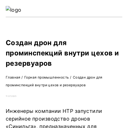
Ре
Жу
О 
Создан дрон для
проминспекций внутри цехов и
резервуаров
Главная
/
Горная промышленность
/
Создан дрон для
проминспекций внутри цехов и резервуаров
11.07.2025
Инженеры компании НТР запустили
серийное производство дронов
«Синильга», предназначенных для