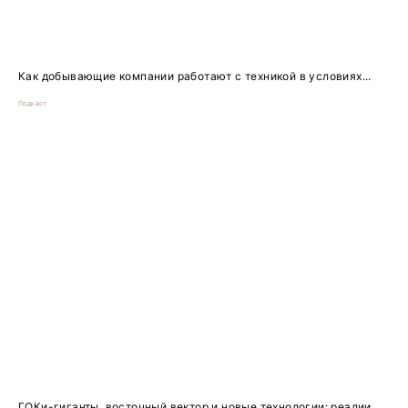
Как добывающие компании работают с техникой в условиях...
Подкаст
ГОКи-гиганты, восточный вектор и новые технологии: реалии...