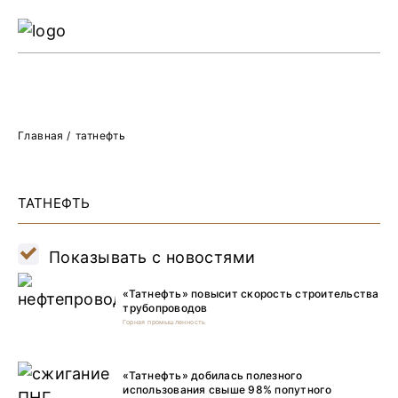
Ре
Жу
О 
Главная
/
татнефть
ТАТНЕФТЬ
Показывать с новостями
«Татнефть» повысит скорость строительства
трубопроводов
Горная промышленность
«Татнефть» добилась полезного
использования свыше 98% попутного