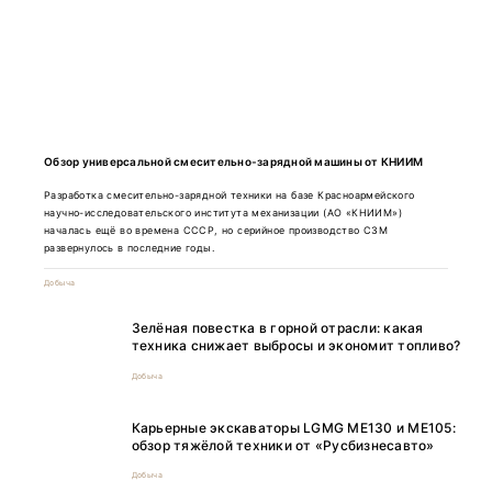
Обзор универсальной смесительно-зарядной машины от КНИИМ
Разработка смесительно-зарядной техники на базе Красноармейского
научно-исследовательского института механизации (АО «КНИИМ»)
началась ещё во времена СССР, но серийное производство СЗМ
развернулось в последние годы.
Добыча
Зелёная повестка в горной отрасли: какая
техника снижает выбросы и экономит топливо?
Добыча
Карьерные экскаваторы LGMG ME130 и ME105:
обзор тяжёлой техники от «Русбизнесавто»
Добыча