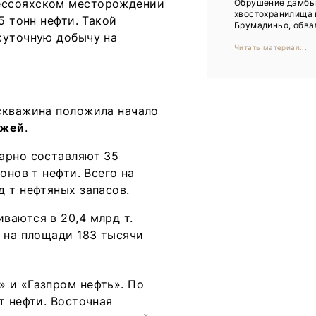
ессояхском месторождении
Обрушение дамб
Тренды
хвостохранилища 
5 тонн нефти. Такой
Брумадиньо, обвал
Интервью
суточную добычу на
Читать материал...
Мероприятия
Каталог компаний
скважина положила начало
ежей
.
арно составляют 35
онов т нефти. Всего на
 т нефтяных запасов.
ваются в 20,4 млрд т.
 на площади 183 тысячи
 и «Газпром нефть». По
т нефти. Восточная