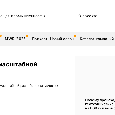
ющая промышленность»
О проекте
MWR-2026
Подкаст. Новый сезон
Каталог компаний
 масштабной
металлы
Новости
 масштабной разработке «ачимовки»
Техника и технологии
Нашими глазами | Репортажи с предприятий
Почему происхо
геотехнические
Бренд
на ГОКах и возм