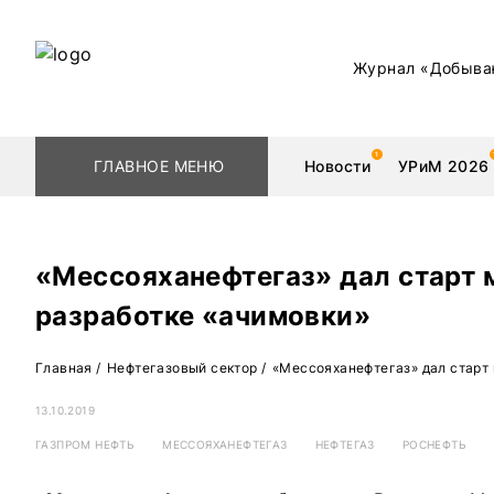
Журнал «Добыва
ГЛАВНОЕ МЕНЮ
Новости
УРиМ 2026
«Мессояханефтегаз» дал старт
разработке «ачимовки»
Геологоразведка
Редкоземельные 
Главная
/
Нефтегазовый сектор
/
«Мессояханефтегаз» дал старт
Обогащение
Золото
13.10.2019
Добыча
Уголь
ГАЗПРОМ НЕФТЬ
МЕССОЯХАНЕФТЕГАЗ
НЕФТЕГАЗ
РОСНЕФТЬ
Металлургия
Нефть