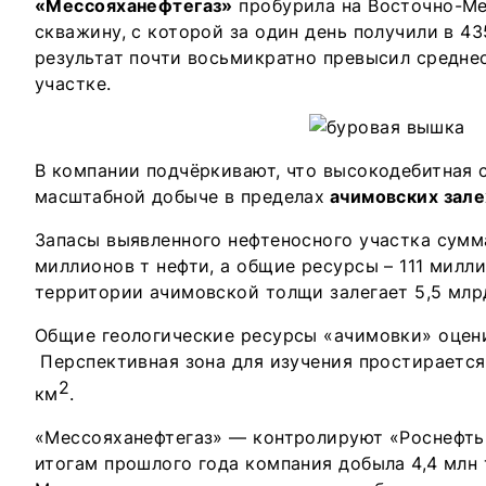
«Мессояханефтегаз»
пробурила на Восточно-М
скважину, с которой за один день получили в 43
результат почти восьмикратно превысил средне
участке.
В компании подчёркивают, что высокодебитная 
масштабной добыче в пределах
ачимовских зал
Запасы выявленного нефтеносного участка сумм
миллионов т нефти, а общие ресурсы – 111 милли
территории ачимовской толщи залегает 5,5 млрд
Общие геологические ресурсы «ачимовки» оцени
Перспективная зона для изучения простирается
2
км
.
«Мессояханефтегаз» — контролируют «Роснефть»
итогам прошлого года компания добыла 4,4 млн 