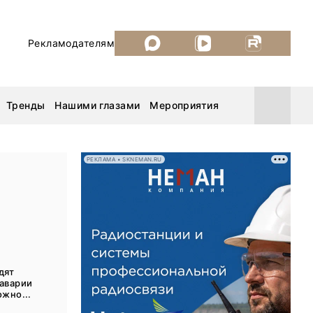
Рекламодателям
Тренды
Нашими глазами
Мероприятия
РЕКЛАМА • SKNEMAN.RU
Уголь России и Майнинг 2026
MiningWorld Russia 2026
ДП Подкаст. Новый сезон
дят
 аварии
Рудник 2025
ожно...