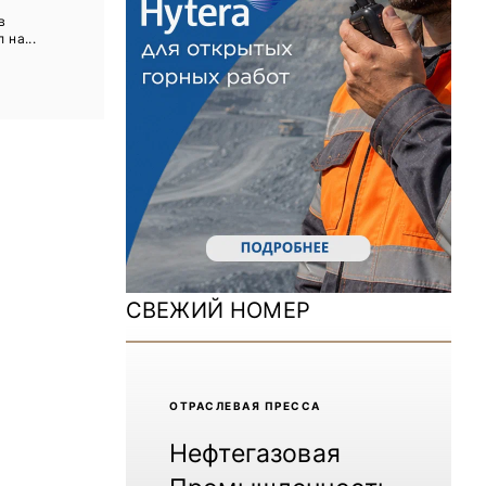
ы
ДОМ 2026
в
 на...
MiningWorld Russia 2025
Уголь России и Майнинг 2025
Рудник 2024 | Обзор выставки
В помощь шахтёру 2024
Уголь России и Майнинг 2024
Mining World Russia 2024
СВЕЖИЙ НОМЕР
ВСЕ СПЕЦПРОЕКТЫ
Журнал «Нефтегазовая промышленность»
ОТРАCЛЕВАЯ ПРЕССА
Нефтегазовая