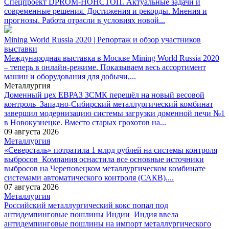
Спецпроект DPROM-НОНСТОП. Актуальные задачи и
современные решения. Достижения и рекорды. Мнения и
прогнозы. Работа отрасли в условиях новой...
Mining World Russia 2020 | Репортаж и обзор участников
выставки
Международная выставка в Москве Mining World Russia 2020
– теперь в онлайн-режиме. Показываем весь ассортимент
машин и оборудования для добычи,...
Металлургия
Доменный цех ЕВРАЗ ЗСМК перешёл на новый весовой
контроль
Западно-Сибирский металлургический комбинат
завершил модернизацию системы загрузки доменной печи №1
в Новокузнецке. Вместо старых грохотов на...
09 августа 2026
Металлургия
«Северсталь» потратила 1 млрд рублей на системы контроля
выбросов
Компания оснастила все основные источники
выбросов на Череповецком металлургическом комбинате
системами автоматического контроля (САКВ)....
07 августа 2026
Металлургия
Российский металлургический кокс попал под
антидемпинговые пошлины Индии
Индия ввела
антидемпинговые пошлины на импорт металлургического