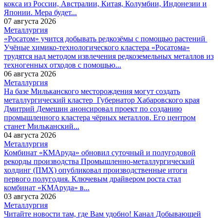
кокса из России, Австралии, Китая, Колумбии, Индонезии и
Японии. Мера будет...
07 августа 2026
Металлургия
«Росатом» учится добывать редкозёмы с помощью растений
Учёные химико-технологического кластера «Росатома»
трудятся над методом извлечения редкоземельных металлов из
техногенных отходов с помощью...
06 августа 2026
Металлургия
На базе Мильканского месторождения могут создать
металлургический кластер
Губернатор Хабаровского края
Дмитрий Демешин анонсировал проект по созданию
промышленного кластера чёрных металлов. Его центром
станет Мильканский...
04 августа 2026
Металлургия
Комбинат «КМАруда» обновил суточный и полугодовой
рекорды производства
Промышленно-металлургический
холдинг (ПМХ) опубликовал производственные итоги
первого полугодия. Ключевым драйвером роста стал
комбинат «КМАруда» в...
03 августа 2026
Металлургия
Читайте новости там, где Вам удобно! Канал Добывающей