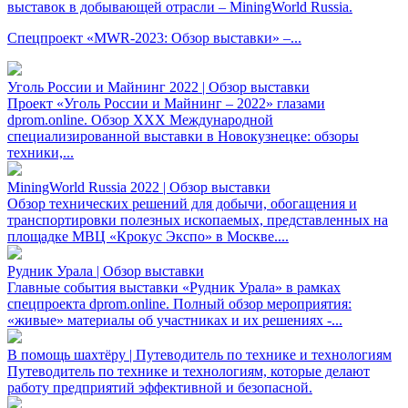
выставок в добывающей отрасли – MiningWorld Russia.
Спецпроект «MWR-2023: Обзор выставки» –...
Уголь России и Майнинг 2022 | Обзор выставки
Проект «Уголь России и Майнинг – 2022» глазами
dprom.online. Обзор XXX Международной
специализированной выставки в Новокузнецке: обзоры
техники,...
MiningWorld Russia 2022 | Обзор выставки
Обзор технических решений для добычи, обогащения и
транспортировки полезных ископаемых, представленных на
площадке МВЦ «Крокус Экспо» в Москве....
Рудник Урала | Обзор выставки
Главные события выставки «Рудник Урала» в рамках
спецпроекта dprom.online. Полный обзор мероприятия:
«живые» материалы об участниках и их решениях -...
В помощь шахтёру | Путеводитель по технике и технологиям
Путеводитель по технике и технологиям, которые делают
работу предприятий эффективной и безопасной.