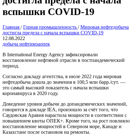
достигла предела с начала
вспышки COVID-19
Главная
/
Горная промышленность
/
Мировая нефтедобыча
достигла предела с начала вспышки COVID-19
12.08.2022
добыча нефти
мэа
опек
В International Energy Agency зафиксировали
восстановление нефтяной отрасли в постпандемический
период.
Согласно докладу агентства, в июле 2022 года мировая
нефтедобыча дошла до значения в 100,5 млн барр./сут. —
это самый высокий показатель с начала вспышки
коронавируса в 2020 году.
Доведение уровня добычи до допандемических значений,
говорится в докладе IEA, произошло за счёт того, что
Саудовская Аравия нарастила мощности в соответствии с
повышением квоты ОПЕК+. Кроме того, на рост повлияло
восстановление мощностей в Северном море, Канаде и
Казахстане после остановов на ремонты.