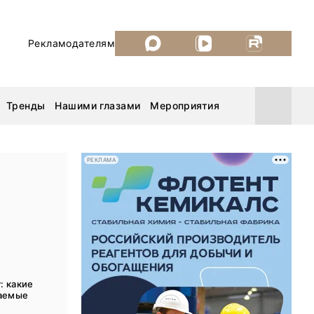
Рекламодателям
Тренды
Нашими глазами
Мероприятия
РЕКЛАМА
Уголь России и Майнинг 2026
MiningWorld Russia 2026
ДП Подкаст. Новый сезон
: какие
Рудник 2025
аемые