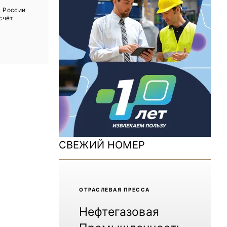
ДОМ 2026
в России
 счёт
MiningWorld Russia 2025
Уголь России и Майнинг 2025
Рудник 2024 | Обзор выставки
В помощь шахтёру 2024
Уголь России и Майнинг 2024
Mining World Russia 2024
СВЕЖИЙ НОМЕР
ВСЕ СПЕЦПРОЕКТЫ
Журнал «Нефтегазовая промышленность»
ОТРАCЛЕВАЯ ПРЕССА
Нефтегазовая