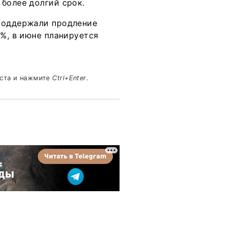
более долгий срок.
 поддержали продление
8%, в июне планируется
кста и нажмите
Ctrl+Enter
.