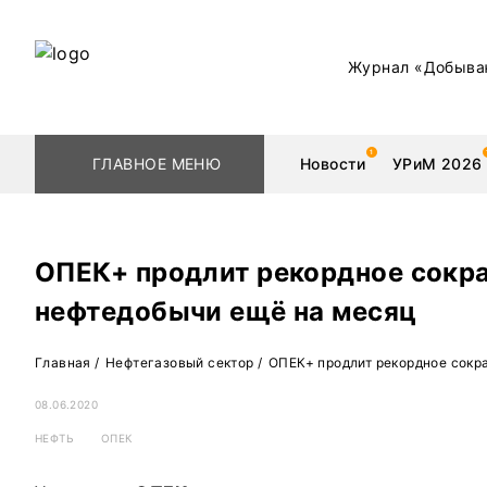
Журнал «Добыва
ГЛАВНОЕ МЕНЮ
Новости
УРиМ 2026
ОПЕК+ продлит рекордное сокр
нефтедобычи ещё на месяц
Геологоразведка
Редкоземельные 
Главная
/
Нефтегазовый сектор
/
ОПЕК+ продлит рекордное сокр
Обогащение
Золото
08.06.2020
Добыча
Уголь
НЕФТЬ
ОПЕК
Металлургия
Нефть