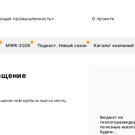
ющая промышленность»
О проекте
MWR-2026
Подкаст. Новый сезон
Каталог компаний
ащение
металлы
Новости
ащение нефтедобычи ещё на месяц
Техника и технологии
Нашими глазами | Репортажи с предприятий
Бюджет на
геологоразведку
Бренд
полезные ископ
будем...