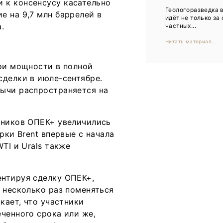
 к консенсусу касательно
Тренды
Геологоразведка 
е на 9,7 млн баррелей в
идёт не только за
Интервью
.
частных...
Читать материал...
Мероприятия
вои мощности в полной
Каталог компаний
сделки в июле-сентябре.
бычи распространяется на
тников ОПЕК+ увеличились
рки Brent впервые с начала
TI и Urals также
ентируя сделку ОПЕК+,
 несколько раз поменяться
кает, что участники
ченного срока или же,