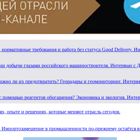
 нормативные требования и работа без статуса Good Delivery.
лии добычи глазами российского машиностроителя. Интервью с
можно ли их предотвратить? Георадары и геомониторинг. Интер
ды с помощью реагентов обогащения? Экономика и экология. Ин
х, опыте и решениях, которые меняют отрасль сегодня.
.
Импортозамещение в промышленности по-прежнему остаётся в.