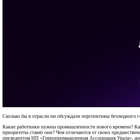
Сколько бы в отрасли ни обсуждали перспективы безлюдного 
Какие работники нужны промышленности нового времени? Как 
приоритеты ставят они? Чем отличаются от своих предшестве
президентом НП «Горнопромышленная Ассоциация Урала», до