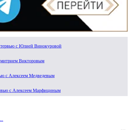
 Интервью с Юлией Винокуровой
 Дмитрием Викторовым
вью с Алексеем Медведевым
тервью с Алексеем Марфициным
..