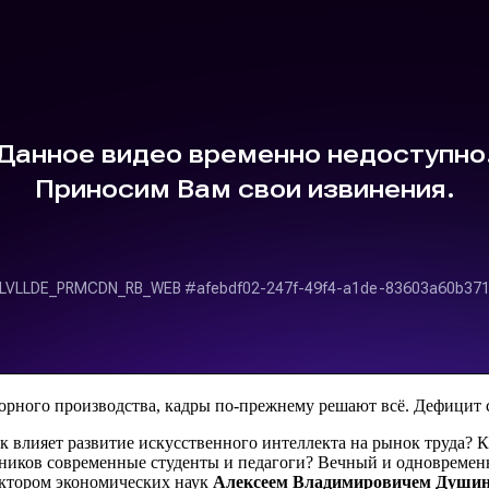
горного производства, кадры по-прежнему решают всё. Дефицит
влияет развитие искусственного интеллекта на рынок труда? 
нников современные студенты и педагоги? Вечный и одновремен
ктором экономических наук
Алексеем Владимировичем Души