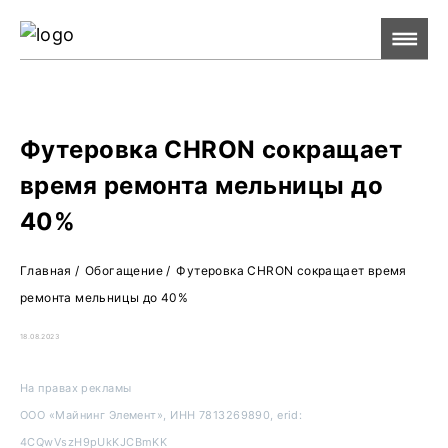
Ре
Жу
О 
Футеровка CHRON сокращает
время ремонта мельницы до
40%
Главная
/
Обогащение
/
Футеровка CHRON сокращает время
ремонта мельницы до 40%
18.08.2023
На правах рекламы
ООО «Майнинг Элемент», ИНН 7813269890, erid:
4CQwVszH9pUkKJCBmKK