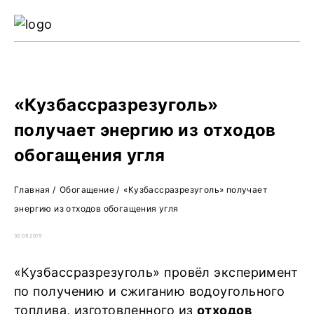
Ре
Жу
О 
«Кузбассразрезуголь»
получает энергию из отходов
обогащения угля
Главная
/
Обогащение
/
«Кузбассразрезуголь» получает
энергию из отходов обогащения угля
30.09.2019
«Кузбассразрезуголь» провёл эксперимент
по получению и сжиганию водоугольного
топлива, изготовленного из
отходов