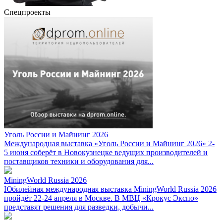
Спецпроекты
Уголь России и Майнинг 2026
Международная выставка «Уголь России и Майнинг 2026» 2-
5 июня соберёт в Новокузнецке ведущих производителей и
поставщиков техники и оборудования для...
MiningWorld Russia 2026
Юбилейная международная выставка MiningWorld Russia 2026
пройдёт 22-24 апреля в Москве. В МВЦ «Крокус Экспо»
представят решения для разведки, добычи...