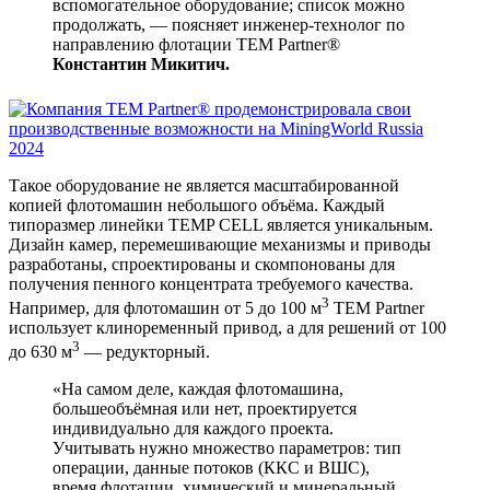
вспомогательное оборудование; список можно
продолжать, — поясняет инженер-технолог по
направлению флотации TEM Partner®
Константин Микитич.
Такое оборудование не является масштабированной
копией флотомашин небольшого объёма. Каждый
типоразмер линейки TEMP CELL является уникальным.
Дизайн камер, перемешивающие механизмы и приводы
разработаны, спроектированы и скомпонованы для
получения пенного концентрата требуемого качества.
3
Например, для флотомашин от 5 до 100 м
TEM Partner
использует клиноременный привод, а для решений от 100
3
до 630 м
— редукторный.
«На самом деле, каждая флотомашина,
большеобъёмная или нет, проектируется
индивидуально для каждого проекта.
Учитывать нужно множество параметров: тип
операции, данные потоков (ККС и ВШС),
время флотации, химический и минеральный