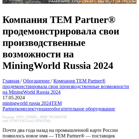
Компания TEM Partner®
продемонстрировала свои
производственные
возможности на
MiningWorld Russia 2024
Главная
/
Обогащение
/
Компания TEM Partner®
продемонстрировала свои производственные возможности
на MiningWorld Russia 2024
17.05.2024
miningworld russia 2024
TEM
Partner
комплектующие
обогатительное оборудование
Реклама. ООО «ТЕМП», ИНН 7813664709
erid: F7NfYUJCUneLrXFKSTMy
Почти два года назад на промышленной карте России
появилось новое имя — TEM Partner® — поставщик