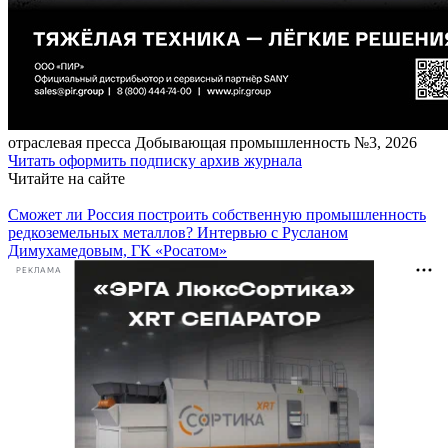
отраcлевая пресса
Добывающая промышленность №3, 2026
Читать
оформить подписку
архив журнала
Читайте на сайте
Сможет ли Россия построить собственную промышленность
редкоземельных металлов? Интервью с Русланом
Димухамедовым, ГК «Росатом»
РЕКЛАМА