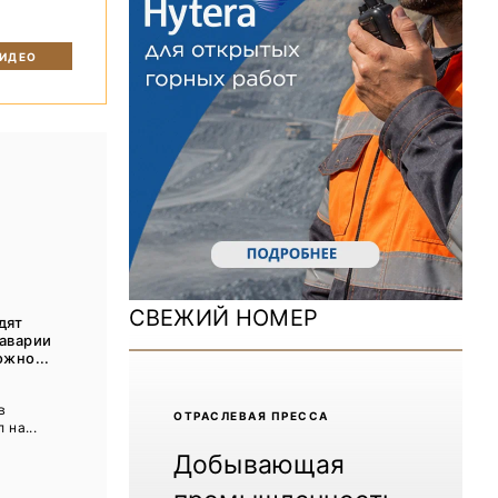
ДОМ 2026
MiningWorld Russia 2025
ВИДЕО
Уголь России и Майнинг 2025
Рудник 2024 | Обзор выставки
В помощь шахтёру 2024
Уголь России и Майнинг 2024
Mining World Russia 2024
СВЕЖИЙ НОМЕР
дят
ВСЕ СПЕЦПРОЕКТЫ
 аварии
ожно...
ы
Журнал «Нефтегазовая промышленность»
в
ОТРАCЛЕВАЯ ПРЕССА
 на...
Добывающая