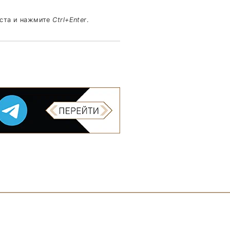
кста и нажмите
Ctrl+Enter
.