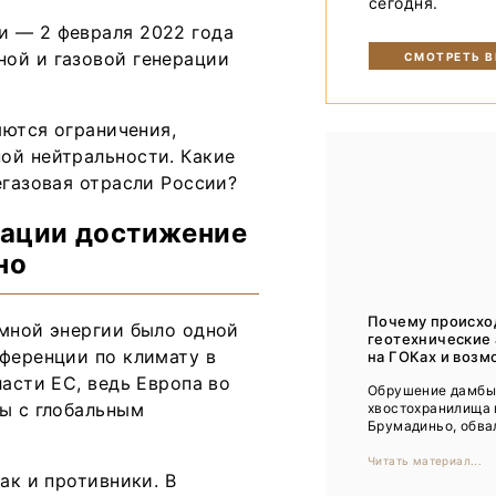
сегодня.
Тренды
и — 2 февраля 2022 года
Интервью
ой и газовой генерации
СМОТРЕТЬ 
Мероприятия
яются ограничения,
ой нейтральности. Какие
Каталог компаний
егазовая отрасли России?
ерации достижение
но
Почему происхо
омной энергии было одной
геотехнические
нференции по климату в
на ГОКах и возм
ласти ЕС, ведь Европа во
Обрушение дамб
бы с глобальным
хвостохранилища 
Брумадиньо, обвал
Читать материал...
ак и противники. В