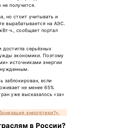
 не получится.
а, но стоит учитывать и
те вырабатывается на АЭС.
кВт·ч., сообщает портал
и достигла серьёзных
нужды экономики. Поэтому
ыми» источниками энергии
ынужденным.
ь заблокирован, если
роживает не менее 65%
тран уже высказалось «за»
бонизация энергетики?»
.
траслям в России?