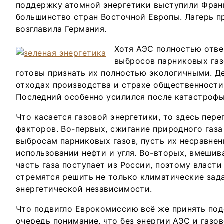
поддержку атомной энергетики выступили Фран
большинство стран Восточной Европы. Лагерь 
возглавила Германия.
Хотя АЭС полностью отв
выбросов парниковых газ
готовы признать их полностью экологичными. Д
отходах производства и страхе общественности
Последний особенно усилился после катастрофы
Что касается газовой энергетики, то здесь пер
факторов. Во-первых, сжигание природного газа
выбросам парниковых газов, пусть их несравнен
использовании нефти и угля. Во-вторых, вмешив
часть газа поступает из России, поэтому власти 
стремятся решить не только климатические зада
энергетической независимости.
Что подвигло Еврокомиссию всё же принять по
очередь понимание, что без энергии АЭС и газо