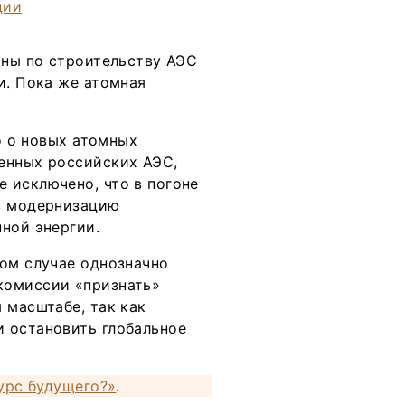
аны по строительству АЭС
и. Пока же атомная
ко о новых атомных
енных российских АЭС,
 исключено, что в погоне
 в модернизацию
ной энергии.
ном случае однозначно
комиссии «признать»
 масштабе, так как
 остановить глобальное
сурс будущего?»
.