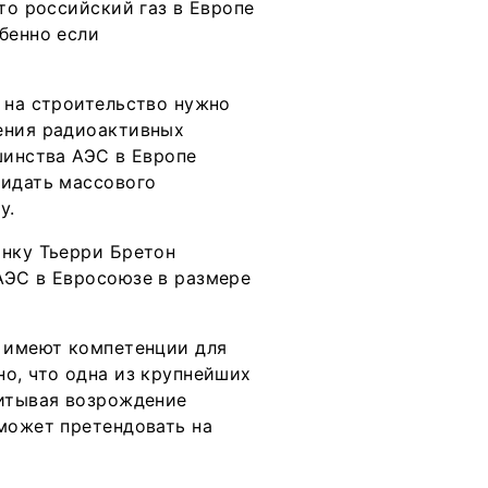
то российский газ в Европе
бенно если
 на строительство нужно
ения радиоактивных
шинства АЭС в Европе
жидать массового
у.
ынку Тьерри Бретон
АЭС в Евросоюзе в размере
е имеют компетенции для
о, что одна из крупнейших
читывая возрождение
 может претендовать на