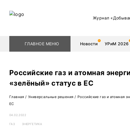
Журнал «Добыва
ГЛАВНОЕ МЕНЮ
Новости
УРиМ 2026
Российские газ и атомная энерг
«зелёный» статус в ЕС
Геологоразведка
Редкоземельные 
Главная
/
Универсальные решения
/
Российские газ и атомная э
Обогащение
Золото
ЕС
Добыча
Уголь
04.02.2022
Металлургия
Нефть
ГАЗ
ЭНЕРГЕТИКА