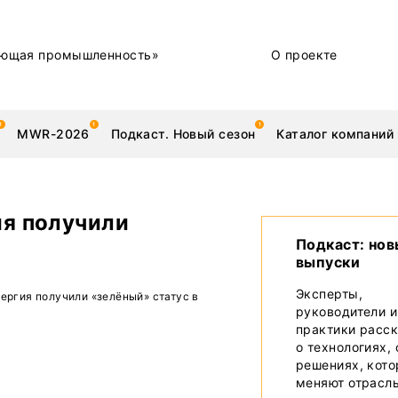
ющая промышленность»
О проекте
MWR-2026
Подкаст. Новый сезон
Каталог компаний
ия получили
Подкаст: но
выпуски
металлы
Новости
Эксперты,
нергия получили «зелёный» статус в
Техника и технологии
руководители и
практики расс
Нашими глазами | Репортажи с предприятий
о технологиях,
решениях, кот
Бренд
меняют отрасл