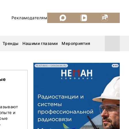
Рекламодателям
Тренды
Нашими глазами
Мероприятия
РЕКЛАМА • SKNEMAN.RU
вые
Уголь России и Майнинг 2026
MiningWorld Russia 2026
казывают
ДП Подкаст. Новый сезон
 опыте и
орые
Рудник 2025
ь