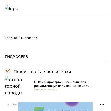
Ре
Жу
О 
Главная
/
гидросерв
ГИДРОСЕРВ
Показывать с новостями
ООО «Гидросерв» — решения для
рекультивации нарушенных земель
Горная промышленность
РЕКЛАМА