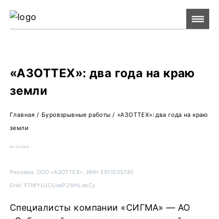
Ре
Жу
О 
«АЗОТТЕХ»: два года на краю
земли
Главная
/
Буровзрывные работы
/
«АЗОТТЕХ»: два года на краю
земли
04.10.2024
Реклама. ООО «АЗОТТЕХ», ИНН 5911055740
Erid: F7NfYUJCUneP2WhLebCy
Специалисты компании «СИГМА» ― АО