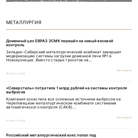
Уголь России и Майнинг 2026
MiningWorld Russia 2026
Добыча. Обогащение. Металлургия
Рудник 2025 | Обзор выставки
Уголь России и Майнинг 2025
MiningWorld Russia 2025
Рудник 2024 | Обзор выставки
В помощь шахтёру 2024
Уголь России и Майнинг 2024
Mining World Russia 2024
Рудник. Урал 2023 | Обзор выставки
технологиям 2023
Уголь России и Майнинг 2023 | Обзор выставки
MiningWorld Russia 2023
Уголь России и Майнинг 2022 | Обзор выставки
MiningWorld Russia 2022 | Обзор выставки
Рудник Урала | Обзор выставки
технологиям
Уголь России и Майнинг 2021 | Обзор выставки
Mining World Russia 2021 | Обзор выставки
День Шахтёра 2020 | Взгляд изнутри
Уголь России и Майнинг 2019 | Обзор выставки
карантина
участников выставки
МЕТАЛЛУРГИЯ
Доменный цех ЕВРАЗ ЗСМК перешёл на новый весовой
контроль
Западно-Сибирский металлургический комбинат завершил
модернизацию системы загрузки доменной печи №1 в
Новокузнецке. Вместо старых грохотов на...
Металлургия
09 августа 2026
«Северсталь» потратила 1 млрд рублей на системы контроля
выбросов
Компания оснастила все основные источники выбросов на
Череповецком металлургическом комбинате системами
автоматического контроля (САКВ)....
Металлургия
07 августа 2026
Российский металлургический кокс попал под