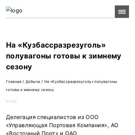
Ре
Жу
О 
На «Кузбассразрезуголь»
полувагоны готовы к зимнему
сезону
Главная
/
Добыча
/
На «Кузбассразрезуголь» полувагоны
готовы к зимнему сезону
14.11.2017
Делегация специалистов из ООО
«Управляющая Портовая Компания», АО
«Восточный Порт» и ОАО