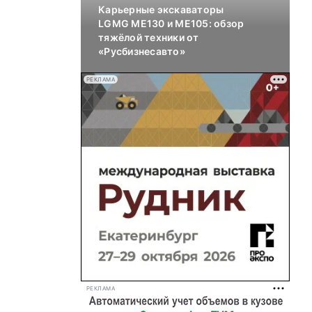
Карьерные экскаваторы
LGMG ME130 и ME105: обзор
тяжёлой техники от
«Русбизнесавто»
РЕКЛАМА
РЕКЛАМА