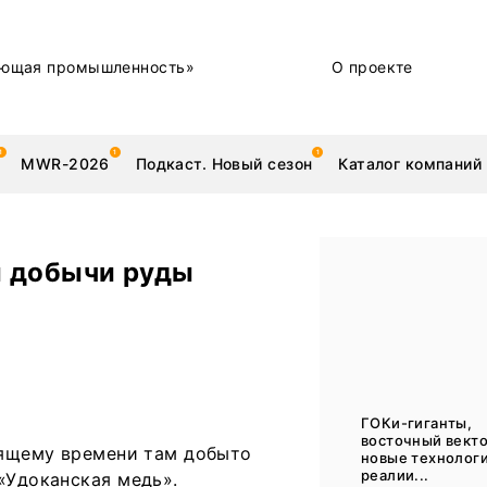
ющая промышленность»
О проекте
MWR-2026
Подкаст. Новый сезон
Каталог компаний
ы добычи руды
металлы
Новости
ы
Техника и технологии
Нашими глазами | Репортажи с предприятий
ГОКи-гиганты,
восточный векто
тоящему времени там добыто
Бренд
новые технологи
реалии...
«Удоканская медь».