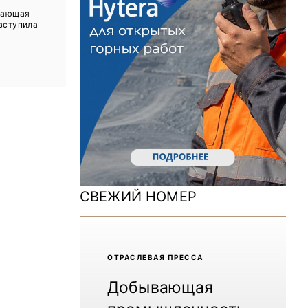
ДОМ 2026
вающая
вступила
MiningWorld Russia 2025
Уголь России и Майнинг 2025
Рудник 2024 | Обзор выставки
В помощь шахтёру 2024
Уголь России и Майнинг 2024
Mining World Russia 2024
СВЕЖИЙ НОМЕР
ВСЕ СПЕЦПРОЕКТЫ
Журнал «Нефтегазовая промышленность»
ОТРАCЛЕВАЯ ПРЕССА
Добывающая