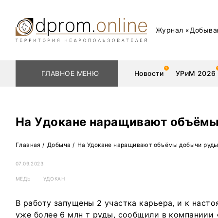
Журнал «Добыва
ГЛАВНОЕ МЕНЮ
Новости
УРиМ 2026
На Удокане наращивают объём
Геологоразведка
Редкоземельные 
Главная
/
Добыча
/
На Удокане наращивают объёмы добычи руд
Обогащение
Золото
07.09.2023
МЕДЬ
УДОКАН
Добыча
Уголь
В работу запущены 2 участка карьера, и к нас
Металлургия
Нефть
уже более 6 млн т руды, сообщили в компаниии 