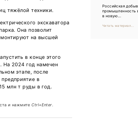
Тренды
Российская добы
ниц тяжёлой техники.
промышленность 
Интервью
в новую...
ектрического экскаватора
Читать материал...
Мероприятия
парка. Она позволит
у монтируют на высшей
Каталог компаний
апустить в конце этого
. На 2024 год намечен
льном этапе, после
 предприятие в
5 млн т руды в год.
кста и нажмите
Ctrl+Enter
.