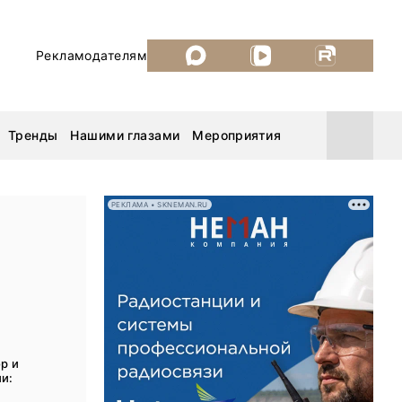
Рекламодателям
Тренды
Нашими глазами
Мероприятия
РЕКЛАМА • SKNEMAN.RU
Уголь России и Майнинг 2026
MiningWorld Russia 2026
ДП Подкаст. Новый сезон
р и
Рудник 2025
и: