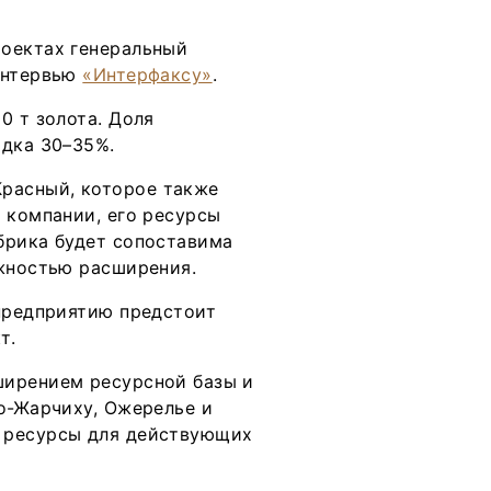
роектах генеральный
интервью
«Интерфаксу»
.
0 т золота. Доля
ядка 30–35%.
расный, которое также
 компании, его ресурсы
брика будет сопоставима
ожностью расширения.
 предприятию предстоит
кт.
ширением ресурсной базы и
о-Жарчиху, Ожерелье и
 ресурсы для действующих