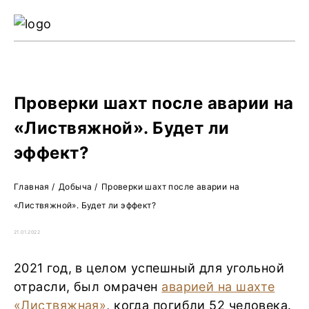
Ре
Жу
О 
Проверки шахт после аварии на
«Листвяжной». Будет ли
эффект?
Главная
/
Добыча
/
Проверки шахт после аварии на
«Листвяжной». Будет ли эффект?
21.01.2022
2021 год, в целом успешный для угольной
отрасли, был омрачен
аварией на шахте
«Листвяжная»
, когда погибли 52 человека.