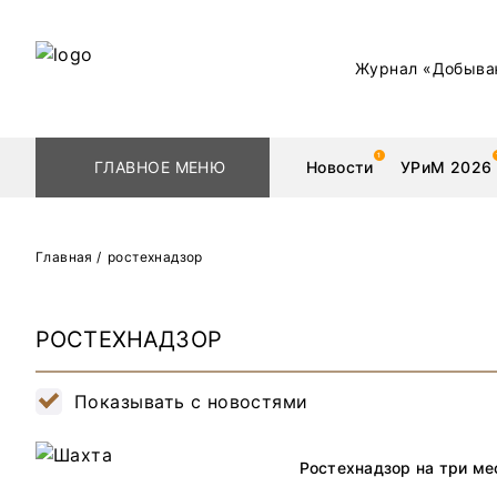
Журнал «Добыва
ГЛАВНОЕ МЕНЮ
Новости
УРиМ 2026
Главная
/
ростехнадзор
Геологоразведка
Редкоземельные 
РОСТЕХНАДЗОР
Обогащение
Золото
Показывать с новостями
Добыча
Уголь
Металлургия
Нефть
Ростехнадзор на три ме