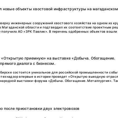
ал новые объекты хвостовой инфраструктуры на магаданском
верку инженерных сооружений хвостового хозяйства на одном из к
 Магаданской области и подтвердил их соответствие проектным ре
 получило АО «ЗРК Павлик». В перечень одобренных объектов вошли
т «Открытую приемную» на выставке «Добыча. Обогащение.
прямого диалога с бизнесом.
ибирске состоится уникальное для российской промышленности собы
стехнадзор впервые в истории проведет «Открытую выездную отрас
народной выставки-форума «Добыча. Обогащение. Металлургия». Та
о после приостановки двух электровозов