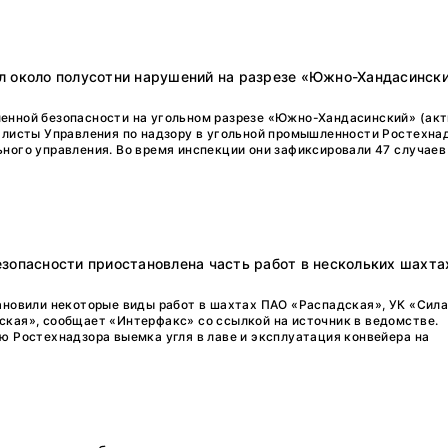
л около полусотни нарушений на разрезе «Южно-Хандасинск
енной безопасности на угольном разрезе «Южно-Хандасинский» (ак
алисты Управления по надзору в угольной промышленности Ростехна
ного управления. Во время инспекции они зафиксировали 47 случаев
зопасности приостановлена часть работ в нескольких шахта
ановили некоторые виды работ в шахтах ПАО «Распадская», УК «Сила
кая», сообщает «Интерфакс» со ссылкой на источник в ведомстве.
ю Ростехнадзора выемка угля в лаве и эксплуатация конвейера на