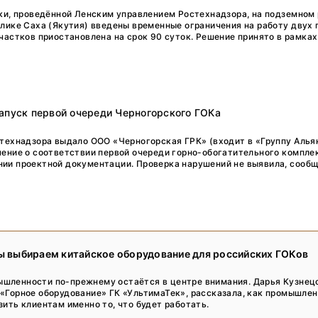
Тренды
ки, проведённой Ленским управлением Ростехнадзора, на подземном
лике Саха (Якутия) введены временные ограничения на работу двух 
Интервью
частков приостановлена на срок 90 суток. Решение принято в рамках 
Мероприятия
Каталог компаний
апуск первой очереди Черногорского ГОКа
технадзора выдало ООО «Черногорская ГРК» (входит в «Группу Альян
ение о соответствии первой очереди горно-обогатительного компле
ии проектной документации. Проверка нарушений не выявила, сооб
мы выбираем китайское оборудование для российских ГОКов
шленности по-прежнему остаётся в центре внимания. Дарья Кузнец
«Горное оборудование» ГК «УльтимаТек», рассказала, как промышле
зить клиентам именно то, что будет работать.