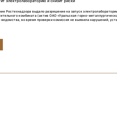
ит электролабораторию и снизит риски
ние Ростехнадзора выдало разрешение на запуск электролаборатори
тительного комбината (актив ОАО «Уральская горно-металлургическ
 ведомства, во время проверки комиссия не выявила нарушений, уст