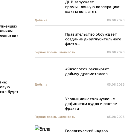
ДНР запускает
промышленную кооперацию:
шахты оснастят...
Добыча
06.08.2026
рупнейших
шениям.
Правительство обсуждает
 защитная
создание дноуглубительного
флота...
Горная промышленность
06.08.2026
«Янзолото» расширяет
добычу драгметаллов
тие:
Добыча
05.08.2026
левую
кже будет
Угольщики столкнулись с
дефицитом судов и ростом
фрахта
Горная промышленность
05.08.2026
Геологический надзор