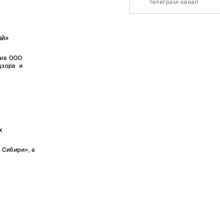
телеграм-канал
ий»
тив ООО
дзора и
х
 Сибири», а