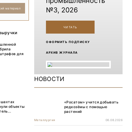
промышленность
№3, 2026
кий материал
ЧИТАТЬ
 выручки
ОФОРМИТЬ ПОДПИСКУ
ышленной
обрила
АРХИВ ЖУРНАЛА
 штрафов для
НОВОСТИ
х шахтах
«Росатом» учится добывать
нули объекты
редкозёмы с помощью
ель...
растений
Металлургия
06.08.2026