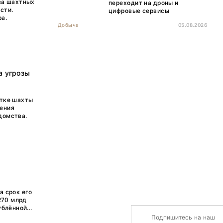
ва шахтных
переходит на дроны и
сти.
цифровые сервисы
а.
Добыча
05.08.2026
а угрозы
стке шахты
шения
домства.
а срок его
270 млрд
блённой...
Подпишитесь на наш