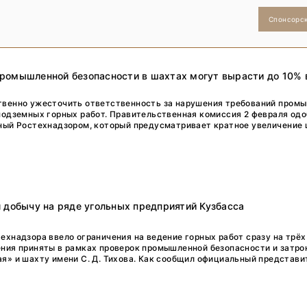
Спонсорс
ромышленной безопасности в шахтах могут вырасти до 10%
твенно ужесточить ответственность за нарушения требований пром
подземных горных работ. Правительственная комиссия 2 февраля од
ный Ростехнадзором, который предусматривает кратное увеличение
 добычу на ряде угольных предприятий Кузбасса
ехнадзора ввело ограничения на ведение горных работ сразу на трё
ния приняты в рамках проверок промышленной безопасности и затро
я» и шахту имени С. Д. Тихова. Как сообщил официальный представит