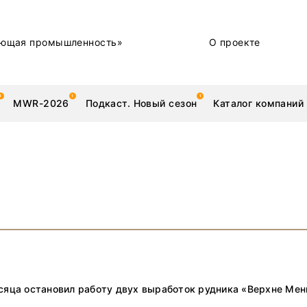
ющая промышленность»
О проекте
MWR-2026
Подкаст. Новый сезон
Каталог компаний
металлы
Новости
Техника и технологии
Нашими глазами | Репортажи с предприятий
Бренд
сяца остановил работу двух выработок рудника «Верхне Мен