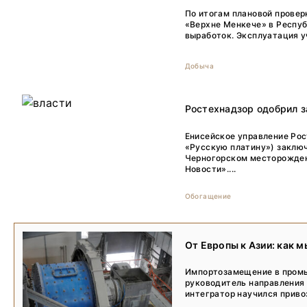
По итогам плановой провер
«Верхне Менкече» в Респуб
выработок. Эксплуатация у
Добыча
Ростехнадзор одобрил з
Енисейское управление Рос
«Русскую платину») заключ
Черногорском месторожден
Новости»....
Обогащение
От Европы к Азии: как 
Импортозамещение в промы
руководитель направления 
интегратор научился приво