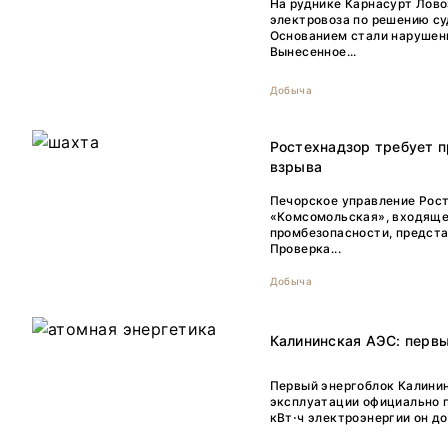
На руднике Карнасурт Лово
электровоза по решению су
Основанием стали нарушен
Вынесенное...
Добыча
Ростехнадзор требует п
взрыва
Печорское управление Рос
«Комсомольская», входяще
промбезопасности, предст
Проверка...
Добыча
Калининская АЭС: первы
Первый энергоблок Калинин
эксплуатации официально п
кВт⋅ч электроэнергии он д