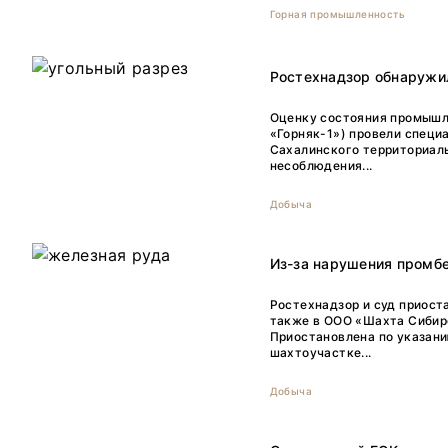
Горная промышленность
Ростехнадзор обнаружи
Оценку состояния промышл
«Горняк-1») провели специ
Сахалинского территориаль
несоблюдения...
Добыча
Из-за нарушения промбе
Ростехнадзор и суд приост
также в ООО «Шахта Сибирс
Приостановлена по указани
шахтоучастке...
Добыча