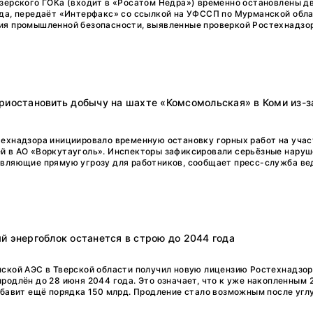
зерского ГОКа (входит в «Росатом Недра») временно остановлены д
да, передаёт «Интерфакс» со ссылкой на УФССП по Мурманской обла
ия промышленной безопасности, выявленные проверкой Ростехнадзор
риостановить добычу на шахте «Комсомольская» в Коми из-з
технадзора инициировало временную остановку горных работ на уча
й в АО «Воркутауголь». Инспекторы зафиксировали серьёзные нару
авляющие прямую угрозу для работников, сообщает пресс-служба ве
й энергоблок останется в строю до 2044 года
ской АЭС в Тверской области получил новую лицензию Ростехнадзор
родлён до 28 июня 2044 года. Это означает, что к уже накопленным 
обавит ещё порядка 150 млрд. Продление стало возможным после углу