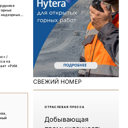
ДОМ 2026
 руднике
горных
MiningWorld Russia 2025
надзорных...
Уголь России и Майнинг 2025
Рудник 2024 | Обзор выставки
В помощь шахтёру 2024
с» /
Уголь России и Майнинг 2024
кса на
щает «РИА
Mining World Russia 2024
СВЕЖИЙ НОМЕР
ВСЕ СПЕЦПРОЕКТЫ
Журнал «Нефтегазовая промышленность»
ОТРАCЛЕВАЯ ПРЕССА
ова,
Добывающая
нный