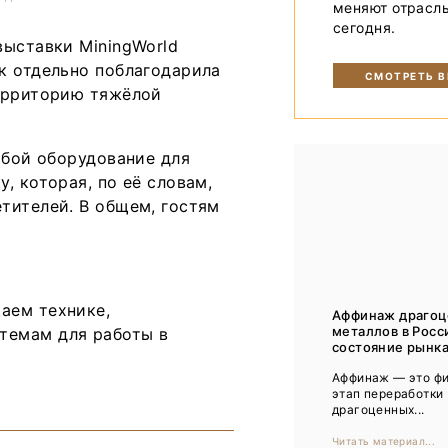
меняют отрасл
Тренды
сегодня.
выставки MiningWorld
Интервью
к отдельно поблагодарила
СМОТРЕТЬ 
Мероприятия
Территорию тяжёлой
Каталог компаний
обой оборудование для
, которая, по её словам,
тителей. В общем, гостям
аем технике,
Аффинаж драго
металлов в Росс
темам для работы в
состояние рынка,
Аффинаж ― это ф
этап переработки
драгоценных...
Читать материал...