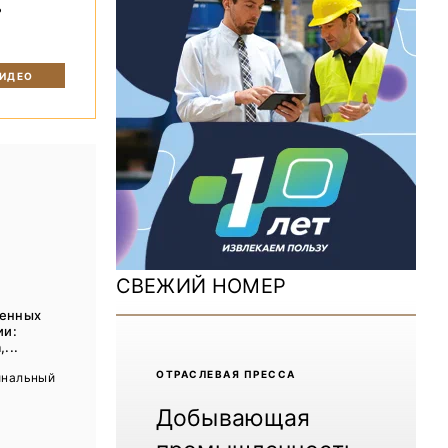
ь
ДОМ 2026
MiningWorld Russia 2025
ВИДЕО
Уголь России и Майнинг 2025
Рудник 2024 | Обзор выставки
В помощь шахтёру 2024
Уголь России и Майнинг 2024
Mining World Russia 2024
СВЕЖИЙ НОМЕР
ВСЕ СПЕЦПРОЕКТЫ
ценных
ии:
...
Журнал «Нефтегазовая промышленность»
ОТРАCЛЕВАЯ ПРЕССА
инальный
Добывающая