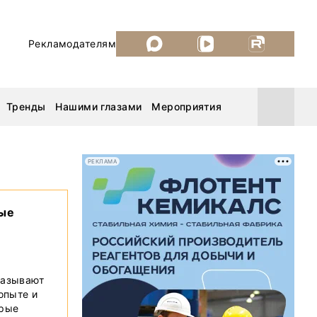
Рекламодателям
Тренды
Нашими глазами
Мероприятия
РЕКЛАМА
Уголь России и Майнинг 2026
вые
MiningWorld Russia 2026
ДП Подкаст. Новый сезон
казывают
 опыте и
Рудник 2025
орые