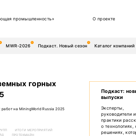
ющая промышленность»
О проекте
MWR-2026
Подкаст. Новый сезон
Каталог компаний
земных горных
металлы
Новости
Подкаст: но
5
выпуски
Техника и технологии
Эксперты,
работ на MiningWorld Russia 2025
руководители и
Нашими глазами | Репортажи с предприятий
практики расс
о технологиях,
Бренд
РУПП
ИТОГИ МЕРОПРИЯТИЙ
решениях, кот
ЙД
ПРОТЕКМАЙН