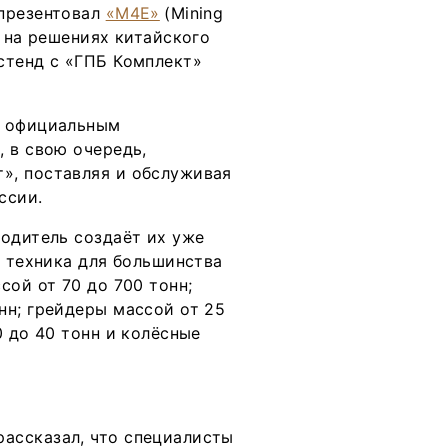
 презентовал
«М4Е»
(Mining
ь на решениях китайского
стенд с «ГПБ Комплект»
я официальным
 в свою очередь,
», поставляя и обслуживая
оссии.
водитель создаёт их уже
я техника для большинства
сой от 70 до 700 тонн;
нн; грейдеры массой от 25
0 до 40 тонн и колёсные
ассказал, что специалисты