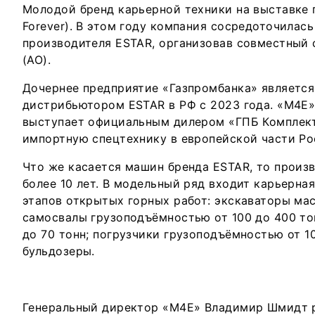
Молодой бренд карьерной техники на выставке
Forever). В этом году компания сосредоточилас
производителя ESTAR, организовав совместный 
(АО).
Дочернее предприятие «Газпромбанка» являетс
дистрибьютором ESTAR в РФ с 2023 года. «М4Е»,
выступает официальным дилером «ГПБ Комплект
импортную спецтехнику в европейской части Р
Что же касается машин бренда ESTAR, то произ
более 10 лет. В модельный ряд входит карьерна
этапов открытых горных работ: экскаваторы мас
самосвалы грузоподъёмностью от 100 до 400 то
до 70 тонн; погрузчики грузоподъёмностью от 1
бульдозеры.
Генеральный директор «М4Е» Владимир Шмидт р