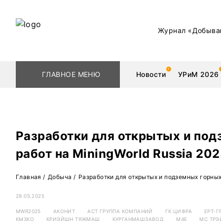
Журнал «Добыва
ГЛАВНОЕ МЕНЮ
Новости
УРиМ 2026
Разработки для открытых и под
Геологоразведка
Редкоземельные 
работ на MiningWorld Russia 202
Обогащение
Золото
Главная
/
Добыча
/
Разработки для открытых и подземных горных 
Добыча
Уголь
29.05.2025
Металлургия
Нефть
MWR2025
АКОНИТ
АСТ ГРУППА КОМПАНИЙ
ГК ЦИФРА
ЕРТ-Г
КМЗКО
КРИЭЙШН ТЯЖМАШ
КУРГАНМАШЗАВОД
М4Е
МС ТРЭ