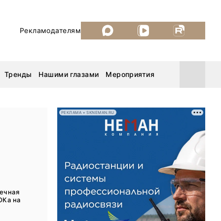
Рекламодателям
Тренды
Нашими глазами
Мероприятия
РЕКЛАМА • SKNEMAN.RU
Уголь России и Майнинг 2026
MiningWorld Russia 2026
ДП Подкаст. Новый сезон
нечная
ОКа на
Рудник 2025