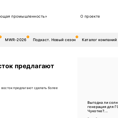
ющая промышленность»
О проекте
MWR-2026
Подкаст. Новый сезон
Каталог компаний
сток предлагают
металлы
Новости
 восток предлагают сделать более
Техника и технологии
Нашими глазами | Репортажи с предприятий
Выгодна ли сол
генерация для Г
Бренд
Чукотке?...