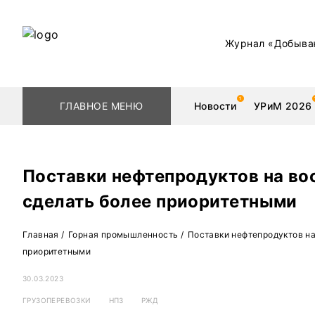
Журнал «Добыва
ГЛАВНОЕ МЕНЮ
Новости
УРиМ 2026
Поставки нефтепродуктов на во
сделать более приоритетными
Геологоразведка
Редкоземельные 
Главная
/
Горная промышленность
/
Поставки нефтепродуктов на
Обогащение
Золото
приоритетными
Добыча
Уголь
30.03.2023
Металлургия
Нефть
ГРУЗОПЕРЕВОЗКИ
НПЗ
РЖД