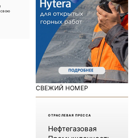
ДОМ 2026
и
 свою
MiningWorld Russia 2025
Уголь России и Майнинг 2025
Рудник 2024 | Обзор выставки
В помощь шахтёру 2024
Уголь России и Майнинг 2024
Mining World Russia 2024
СВЕЖИЙ НОМЕР
ВСЕ СПЕЦПРОЕКТЫ
Журнал «Нефтегазовая промышленность»
ОТРАCЛЕВАЯ ПРЕССА
Нефтегазовая