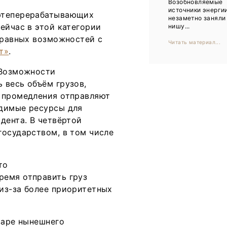
Возобновляемые
Тренды
источники энерги
ефтеперерабатывающих
незаметно заняли
Интервью
ейчас в этой категории
нишу...
 равных возможностей с
Читать материал...
Мероприятия
т»
.
 Возможности
Каталог компаний
 весь объём грузов,
з промедления отправляют
одимые ресурсы для
дента. В четвёртой
государством, в том числе
то
ремя отправить груз
из-за более приоритетных
варе нынешнего