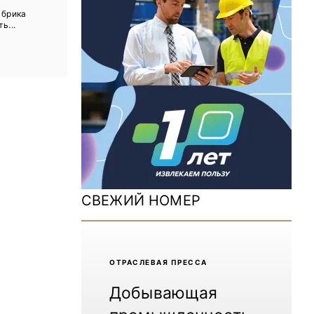
ДОМ 2026
абрика
ь...
MiningWorld Russia 2025
Уголь России и Майнинг 2025
Рудник 2024 | Обзор выставки
В помощь шахтёру 2024
Уголь России и Майнинг 2024
Mining World Russia 2024
СВЕЖИЙ НОМЕР
ВСЕ СПЕЦПРОЕКТЫ
Журнал «Нефтегазовая промышленность»
ОТРАCЛЕВАЯ ПРЕССА
Добывающая