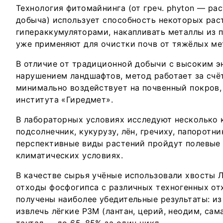
Технология фитомайнинга (от греч. phyton — рас
добыча) использует способность некоторых рас
гипераккумуляторами, накапливать металлы из п
уже применяют для очистки почв от тяжёлых ме
В отличие от традиционной добычи с высоким э
нарушением ландшафтов, метод работает за счё
минимально воздействует на почвенный покров,
института «Гиредмет».
В лабораторных условиях исследуют несколько к
подсолнечник, кукурузу, лён, гречиху, папоротн
перспективные виды растений пройдут полевые
климатических условиях.
В качестве сырья учёные использовали хвосты 
отходы фосфогипса с различных техногенных от
получены наиболее убедительные результаты: из
извлечь лёгкие РЗМ (лантан, церий, неодим, сам