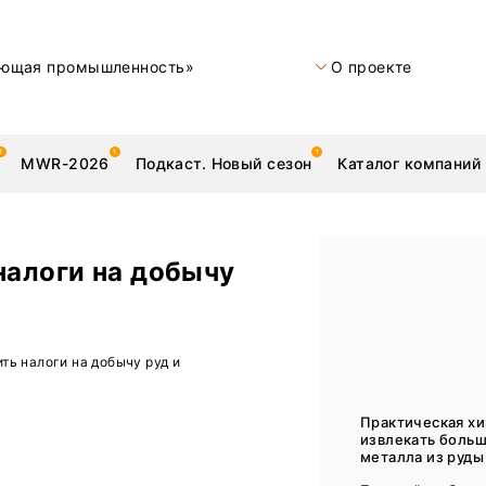
ющая промышленность»
О проекте
MWR-2026
Подкаст. Новый сезон
Каталог компаний
налоги на добычу
металлы
Новости
ть налоги на добычу руд и
Техника и технологии
Нашими глазами | Репортажи с предприятий
Практическая хи
извлекать боль
Бренд
металла из руды 