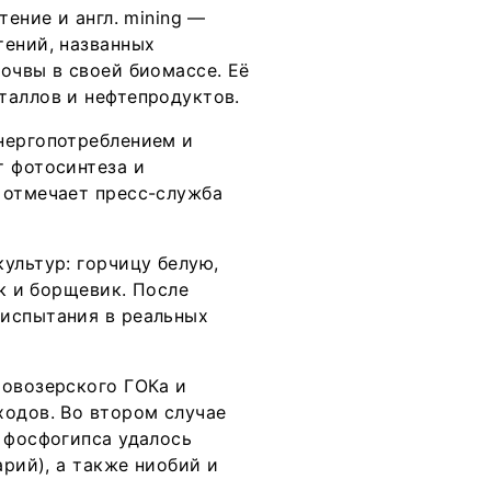
тение и англ. mining —
тений, названных
очвы в своей биомассе. Её
таллов и нефтепродуктов.
нергопотреблением и
т фотосинтеза и
 отмечает пресс-служба
ультур: горчицу белую,
ик и борщевик. После
 испытания в реальных
Ловозерского ГОКа и
ходов. Во втором случае
 фосфогипса удалось
арий), а также ниобий и