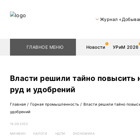
Журнал «Добыва
ГЛАВНОЕ МЕНЮ
Новости
УРиМ 2026
Власти решили тайно повысить 
руд и удобрений
Геологоразведка
Редкоземельные 
Главная
/
Горная промышленность
/
Власти решили тайно повыси
Обогащение
Золото
удобрений
Добыча
Уголь
16.09.2020
Металлургия
Нефть
МИНФИН
НАЛОГИ
НДПИ
ЭКОНОМИКА