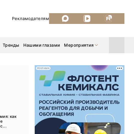
Рекламодателям
Тренды
Нашими глазами
Мероприятия
РЕКЛАМА
Уголь России и Майнинг 2026
MiningWorld Russia 2026
ДП Подкаст. Новый сезон
мия: как
ше
Рудник 2025
с...