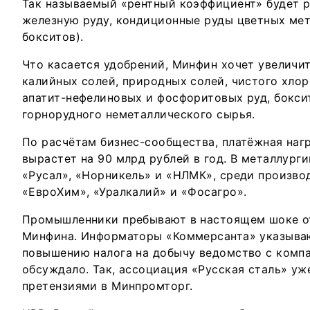
Так называемый «рентный коэффициент» будет р
железную руду, кондиционные руды цветных мет
бокситов).
Что касается удобрений, Минфин хочет увеличит
калийных солей, природных солей, чистого хлор
апатит-нефелиновых и фосфоритовых руд, бокси
горнорудного неметаллического сырья.
По расчётам бизнес-сообщества, платёжная наг
вырастет на 90 млрд рублей в год. В металлург
«Русал», «Норникель» и «НЛМК», среди произво
«ЕвроХим», «Уралкалий» и «Фосагро».
Промышленники пребывают в настоящем шоке о
Минфина. Информаторы «Коммерсанта» указываю
повышению налога на добычу ведомство с комп
обсуждало. Так, ассоциация «Русская сталь» уж
претензиями в Минпромторг.