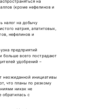
аспространяться на
аллов (кроме нефелинов и
ь налог на добычу
истого натрия, апатитовых,
тов, нефелинов и
рузка предприятий
ии больше всего пострадают
дителей удобрений –
т неожиданной инициативы
т, что планы по резкому
аниями никак не
е обратилась с