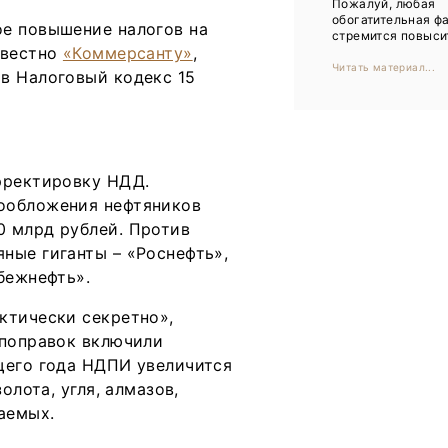
Пожалуй, любая
Тренды
обогатительная ф
ое повышение налогов на
стремится повысит
Интервью
звестно
«Коммерсанту»
,
Читать материал...
в Налоговый кодекс 15
Мероприятия
Каталог компаний
рректировку НДД.
ообложения нефтяников
 млрд рублей. Против
ные гиганты – «Роснефть»,
убежнефть».
ктически секретно»,
 поправок включили
щего года НДПИ увеличится
олота, угля, алмазов,
аемых.