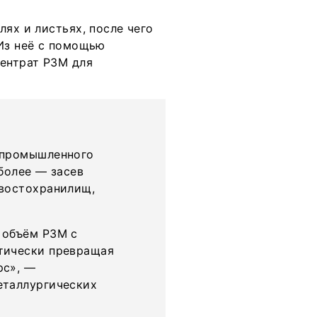
ях и листьях, после чего
 Из неё с помощью
ентрат РЗМ для
 промышленного
более — засев
хвостохранилищ,
 объём РЗМ с
тически превращая
рс», —
еталлургических