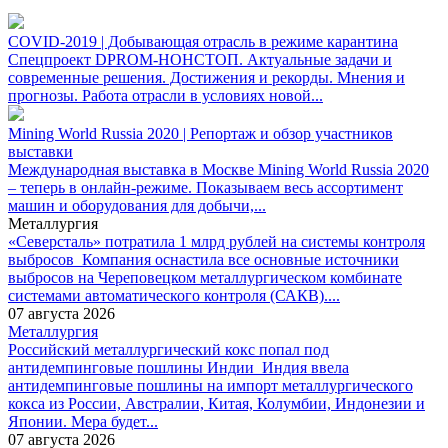
COVID-2019 | Добывающая отрасль в режиме карантина
Спецпроект DPROM-НОНСТОП. Актуальные задачи и
современные решения. Достижения и рекорды. Мнения и
прогнозы. Работа отрасли в условиях новой...
Mining World Russia 2020 | Репортаж и обзор участников
выставки
Международная выставка в Москве Mining World Russia 2020
– теперь в онлайн-режиме. Показываем весь ассортимент
машин и оборудования для добычи,...
Металлургия
«Северсталь» потратила 1 млрд рублей на системы контроля
выбросов
Компания оснастила все основные источники
выбросов на Череповецком металлургическом комбинате
системами автоматического контроля (САКВ)....
07 августа 2026
Металлургия
Российский металлургический кокс попал под
антидемпинговые пошлины Индии
Индия ввела
антидемпинговые пошлины на импорт металлургического
кокса из России, Австралии, Китая, Колумбии, Индонезии и
Японии. Мера будет...
07 августа 2026