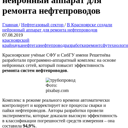
нейронный аппарат для
ремонта нефтепроводов
Главная
/
Нефтегазовый сектор
/
В Красноярске создали
нейронный аппарат для ремонта нефтепроводов
07.08.2019
красноярский
край
наука
нефтегаз
нефтепровод
разработки
ремонт
сфу
технолог
Красноярские учёные СФУ и СибГУ имени Решетнёва
разработали программно-аппаратный комплекс на основе
нейронных сетей, который повысит эффективность
ремонта систем нефтепроводов
.
Фото:
pixabay.com
Комплекс в режиме реального времени автоматически
контролирует и корректирует все процессы сварки и
пайки нефтепроводов. Авторы разработки провели
эксперименты, которые доказали высокую эффективность
в классификации погрешностей средств измерения – она
составила
94,9%
.