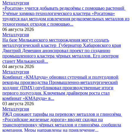
Металлургия
«Росатом» учится добывать редкозёмы с помощью растений
Учёные химико-технологического кластера «Росатома»
трудятся над методом извлечения редкоземельных металлов из
техногенных отходов с помощью...
06 августа 2026
Металлургия
На базе Мильканского месторождения могут создать
металлургический кластер
Губернатор Хабаровского края
Дмитрий Демешин анонсировал проект по созданию
промышленного кластера чёрных металлов. Его центром
станет Мильканский...
04 августа 2026
Металлургия
Комбинат «КМАруда» обновил суточный и полугодовой
рекорды производства
Промышленно-металлургический
холдинг (ПМХ) опубликовал производственные итоги
первого полугодия. Ключевым драйвером роста стал
комбинат «КМАруда» в...
03 августа 2026
Металлургия
РЖД снижают тарифы на перевозку металлов и глинозёма
«Российские железные дороги» вводят скидки на
транспортировку чёрных металлов и глинозёма, сообщила
компания. Меры направлены на привлечение...