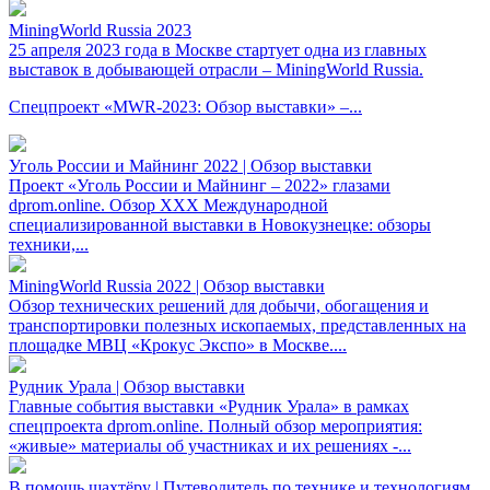
MiningWorld Russia 2023
25 апреля 2023 года в Москве стартует одна из главных
выставок в добывающей отрасли – MiningWorld Russia.
Спецпроект «MWR-2023: Обзор выставки» –...
Уголь России и Майнинг 2022 | Обзор выставки
Проект «Уголь России и Майнинг – 2022» глазами
dprom.online. Обзор XXX Международной
специализированной выставки в Новокузнецке: обзоры
техники,...
MiningWorld Russia 2022 | Обзор выставки
Обзор технических решений для добычи, обогащения и
транспортировки полезных ископаемых, представленных на
площадке МВЦ «Крокус Экспо» в Москве....
Рудник Урала | Обзор выставки
Главные события выставки «Рудник Урала» в рамках
спецпроекта dprom.online. Полный обзор мероприятия:
«живые» материалы об участниках и их решениях -...
В помощь шахтёру | Путеводитель по технике и технологиям