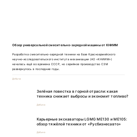
Обзор универсальной смесительно-зарядной машины от КНИИМ
Разработка смесительно-зарядной техники на базе Красноармейского
научно-исследовательского института механизации (АО «КНИИМ»)
началась ещё во времена СССР, но серийное производство СЗМ
развернулось в последние годы.
Добыча
Зелёная повестка в горной отрасли: какая
техника снижает выбросы и экономит топливо?
Добыча
Карьерные экскаваторы LGMG ME130 и ME105:
обзор тяжёлой техники от «Русбизнесавто»
Добыча