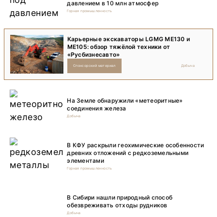
давлением в 10 млн атмосфер
Горная промышленность
Карьерные экскаваторы LGMG ME130 и
ME105: обзор тяжёлой техники от
«Русбизнесавто»
Спонсорский материал
Добыча
На Земле обнаружили «метеоритные»
соединения железа
Добыча
В КФУ раскрыли геохимические особенности
древних отложений с редкоземельными
элементами
Горная промышленность
В Сибири нашли природный способ
обезвреживать отходы рудников
Добыча