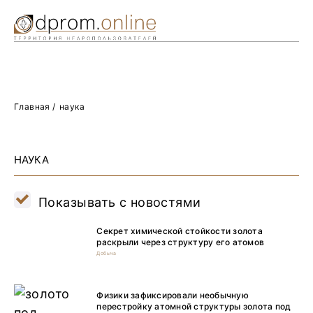
Ре
Жу
О 
Главная
/
наука
НАУКА
Показывать с новостями
Секрет химической стойкости золота
раскрыли через структуру его атомов
Добыча
Физики зафиксировали необычную
перестройку атомной структуры золота под