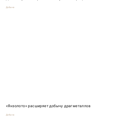
Добыча
«Янзолото» расширяет добычу драгметаллов
Добыча