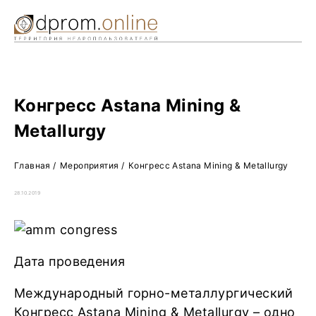
Ре
Жу
О 
Конгресс Astana Mining &
Metallurgy
Главная
/
Мероприятия
/
Конгресс Astana Mining & Metallurgy
28.10.2019
Дата проведения
Международный горно-металлургический
Конгресс Astana Mining & Metallurgy – одно