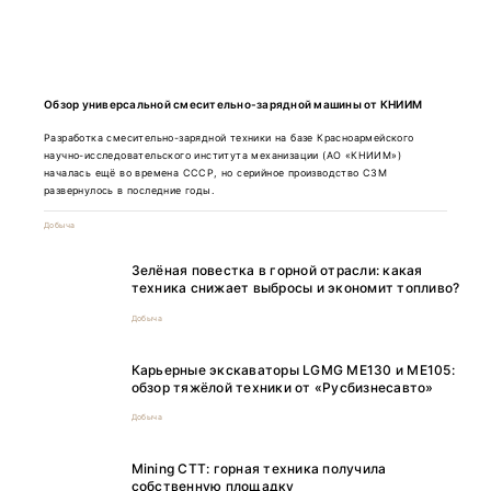
Обзор универсальной смесительно-зарядной машины от КНИИМ
Разработка смесительно-зарядной техники на базе Красноармейского
научно-исследовательского института механизации (АО «КНИИМ»)
началась ещё во времена СССР, но серийное производство СЗМ
развернулось в последние годы.
Добыча
Зелёная повестка в горной отрасли: какая
техника снижает выбросы и экономит топливо?
Добыча
Карьерные экскаваторы LGMG ME130 и ME105:
обзор тяжёлой техники от «Русбизнесавто»
Добыча
Mining CTT: горная техника получила
собственную площадку