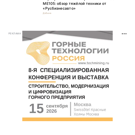
ME105: обзор тяжёлой техники от
«Русбизнесавто»
Добыча
РЕКЛАМА