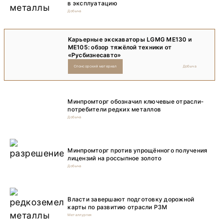
в эксплуатацию
Добыча
Карьерные экскаваторы LGMG ME130 и
ME105: обзор тяжёлой техники от
«Русбизнесавто»
Спонсорский материал
Добыча
Минпромторг обозначил ключевые отрасли-
потребители редких металлов
Добыча
Минпромторг против упрощённого получения
лицензий на россыпное золото
Добыча
Власти завершают подготовку дорожной
карты по развитию отрасли РЗМ
Металлургия