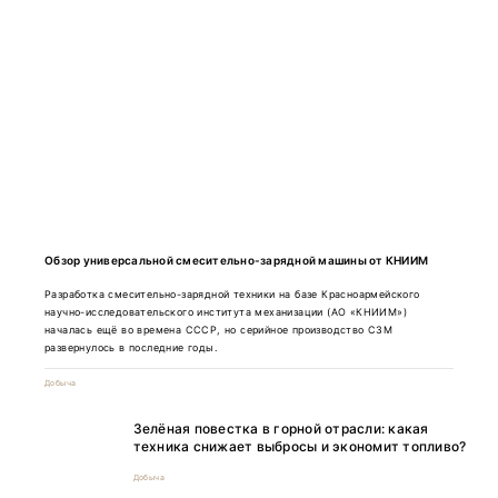
Обзор универсальной смесительно-зарядной машины от КНИИМ
Разработка смесительно-зарядной техники на базе Красноармейского
научно-исследовательского института механизации (АО «КНИИМ»)
началась ещё во времена СССР, но серийное производство СЗМ
развернулось в последние годы.
Добыча
Зелёная повестка в горной отрасли: какая
техника снижает выбросы и экономит топливо?
Добыча