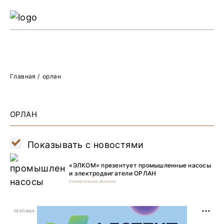
Ре
Жу
О 
Главная
/
орлан
ОРЛАН
Показывать с новостями
«ЭЛКОМ» презентует промышленные насосы
и электродвигатели ОРЛАН
Универсальные решения
РЕКЛАМА