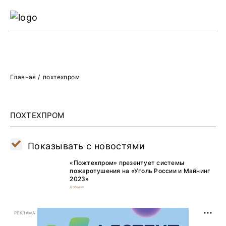
Ре
Жу
О 
Главная
/
похтехпром
ПОХТЕХПРОМ
Показывать с новостями
«Пожтехпром» презентует системы
пожаротушения на «Уголь России и Майнинг
2023»
Добыча
РЕКЛАМА