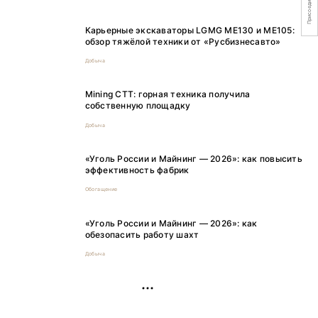
Присоединяйтесь
Карьерные экскаваторы LGMG ME130 и ME105:
обзор тяжёлой техники от «Русбизнесавто»
Добыча
Mining CTT: горная техника получила
собственную площадку
Добыча
«Уголь России и Майнинг — 2026»: как повысить
эффективность фабрик
Обогащение
«Уголь России и Майнинг — 2026»: как
обезопасить работу шахт
Добыча
РЕКЛАМА