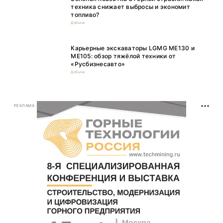
техника снижает выбросы и экономит
топливо?
Добыча
Карьерные экскаваторы LGMG ME130 и
ME105: обзор тяжёлой техники от
«Русбизнесавто»
Добыча
РЕКЛАМА