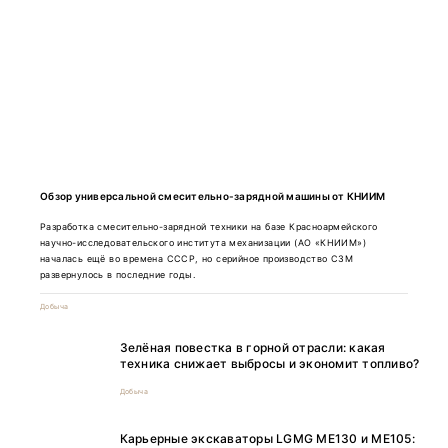
Обзор универсальной смесительно-зарядной машины от КНИИМ
Разработка смесительно-зарядной техники на базе Красноармейского
научно-исследовательского института механизации (АО «КНИИМ»)
началась ещё во времена СССР, но серийное производство СЗМ
развернулось в последние годы.
Добыча
Зелёная повестка в горной отрасли: какая
техника снижает выбросы и экономит топливо?
Добыча
Карьерные экскаваторы LGMG ME130 и ME105: