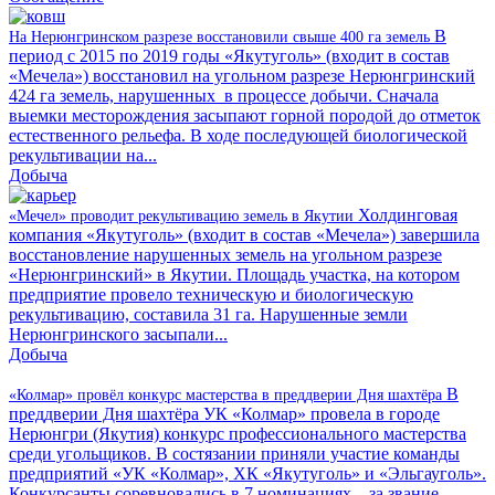
В
На Нерюнгринском разрезе восстановили свыше 400 га земель
период с 2015 по 2019 годы «Якутуголь» (входит в состав
«Мечела») восстановил на угольном разрезе Нерюнгринский
424 га земель, нарушенных в процессе добычи. Сначала
выемки месторождения засыпают горной породой до отметок
естественного рельефа. В ходе последующей биологической
рекультивации на...
Добыча
Холдинговая
«Мечел» проводит рекультивацию земель в Якутии
компания «Якутуголь» (входит в состав «Мечела») завершила
восстановление нарушенных земель на угольном разрезе
«Нерюнгринский» в Якутии. Площадь участка, на котором
предприятие провело техническую и биологическую
рекультивацию, составила 31 га. Нарушенные земли
Нерюнгринского засыпали...
Добыча
В
«Колмар» провёл конкурс мастерства в преддверии Дня шахтёра
преддверии Дня шахтёра УК «Колмар» провела в городе
Нерюнгри (Якутия) конкурс профессионального мастерства
среди угольщиков. В состязании приняли участие команды
предприятий «УК «Колмар», ХК «Якутуголь» и «Эльгауголь».
Конкурсанты соревновались в 7 номинациях – за звание