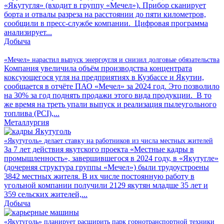
«Якутугля» (входит в группу «Мечел»). Прибор сканирует
борта и отвалы разреза на расстоянии до пяти километров,
сообщили в пресс-службе компании. Цифровая программа
анализирует...
Добыча
«Мечел» нарастил выпуск энергоугля и снизил долговые обязательства
Компания увеличила объём производства концентрата
коксующегося угля на предприятиях в Кузбассе и Якутии,
сообщается в отчёте ПАО «Мечел» за 2024 год. Это позволило
на 30% за год поднять продажи этого вида продукции. В то
же время на треть упали выпуск и реализация пылеугольного
топлива (PCI),...
Металлургия
«Якутуголь» делает ставку на работников из числа местных жителей
За 7 лет действия якутского проекта «Местные кадры в
промышленность», завершившегося в 2024 году, в «Якутугле»
(дочерняя структура группы «Мечел») были трудоустроены
3842 местных жителя. В их числе постоянную работу в
угольной компании получили 2129 якутян младше 35 лет и
359 сельских жителей,...
Добыча
«Якутуголь» планирует расширить парк горнотранспортной техники