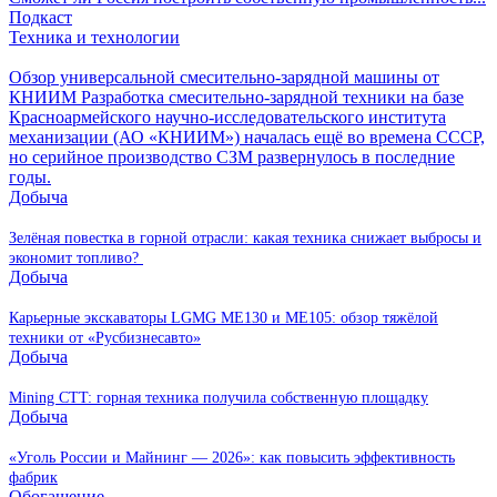
Подкаст
Техника и технологии
Обзор универсальной смесительно-зарядной машины от
КНИИМ
Разработка смесительно-зарядной техники на базе
Красноармейского научно-исследовательского института
механизации (АО «КНИИМ») началась ещё во времена СССР,
но серийное производство СЗМ развернулось в последние
годы.
Добыча
Зелёная повестка в горной отрасли: какая техника снижает выбросы и
экономит топливо?
Добыча
Карьерные экскаваторы LGMG ME130 и ME105: обзор тяжёлой
техники от «Русбизнесавто»
Добыча
Mining CTT: горная техника получила собственную площадку
Добыча
«Уголь России и Майнинг — 2026»: как повысить эффективность
фабрик
Обогащение