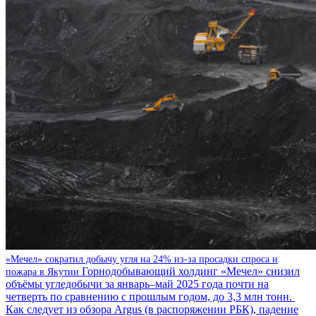
«Мечел» сократил добычу угля на 24% из-за просадки спроса и
Горнодобывающий холдинг «Мечел» снизил
пожара в Якутии
объёмы угледобычи за январь–май 2025 года почти на
четверть по сравнению с прошлым годом, до 3,3 млн тонн.
Как следует из обзора Argus (в распоряжении РБК), падение