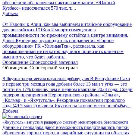
обеспечили оба ключевых актива компании: «Южный
Кузбасс» недосчитался 570 тыс. т,...
Добыча
От Европы к Азии: как мы выбираем китайское оборудование
для российских ГОКов
Импортозамещение в
промышленности по-прежнему остаётся в центре внимания.
Дарья Кузнецова, руководитель направления «Горное
оборудование» ГК «УльтимаТек», рассказала, как
промышленный интегратор научился привозить клиентам
именно то, что будет работать.
Обогащение
Спонсорский материал
Обогащение
Спонсорский материал
В Республике Саха
В Якутии за три месяца нарастили добычу угля
в первые три месяца года добыли более 13 млн т угля — это
почти на 17% больше, чем в первом квартале 2024 года. Среди
лидеров предприятия Нерюнгринского района: «Эльга»,
«Колмар» и «Якутуголь». Рекордные показатели прошлого
года (49,5 млн т) вывели Якутию на второе место по объёму...
Добыча
«Якутуголь» запустил радарную систему мониторинга безопасности
Данные с георадара дают возможность предотвращать риски
обрушения горных пород и аварийные ситуации на объектах