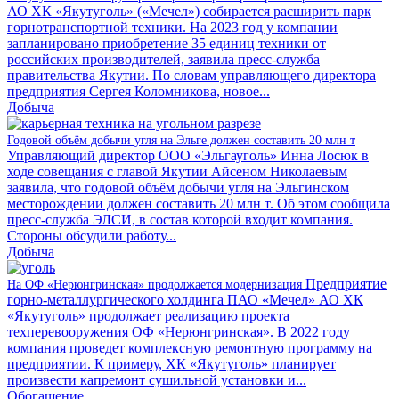
АО ХК «Якутуголь» («Мечел») собирается расширить парк
горнотранспортной техники. На 2023 год у компании
запланировано приобретение 35 единиц техники от
российских производителей, заявила пресс-служба
правительства Якутии. По словам управляющего директора
предприятия Сергея Коломникова, новое...
Добыча
Годовой объём добычи угля на Эльге должен составить 20 млн т
Управляющий директор ООО «Эльгауголь» Инна Лосюк в
ходе совещания с главой Якутии Айсеном Николаевым
заявила, что годовой объём добычи угля на Эльгинском
месторождении должен составить 20 млн т. Об этом сообщила
пресс-служба ЭЛСИ, в состав которой входит компания.
Стороны обсудили работу...
Добыча
Предприятие
На ОФ «Нерюнгринская» продолжается модернизация
горно-металлургического холдинга ПАО «Мечел» АО ХК
«Якутуголь» продолжает реализацию проекта
техперевооружения ОФ «Нерюнгринская». В 2022 году
компания проведет комплексную ремонтную программу на
предприятии. К примеру, ХК «Якутуголь» планирует
произвести капремонт сушильной установки и...
Обогащение