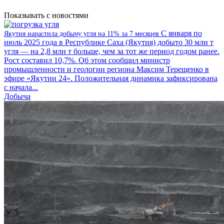
Показывать с новостями
С января по
Якутия нарастила добычу угля на 11% за 7 месяцев
июль 2025 года в Республике Саха (Якутия) добыто 30 млн т
угля — на 2,8 млн т больше, чем за тот же период годом ранее.
Рост составил 10,7%. Об этом сообщил министр
промышленности и геологии региона Максим Терещенко в
эфире «Якутии 24». Положительная динамика зафиксирована
с начала...
Добыча