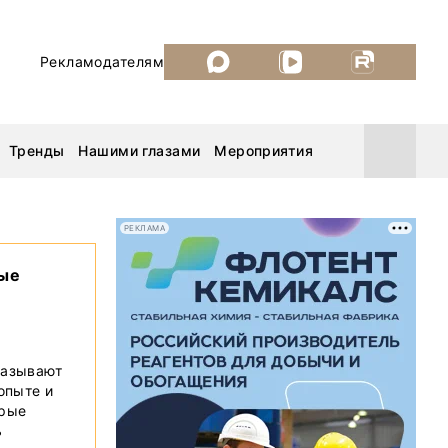
Рекламодателям
Тренды
Нашими глазами
Мероприятия
РЕКЛАМА
вые
Уголь России и Майнинг 2026
MiningWorld Russia 2026
казывают
ДП Подкаст. Новый сезон
 опыте и
орые
Рудник 2025
ь