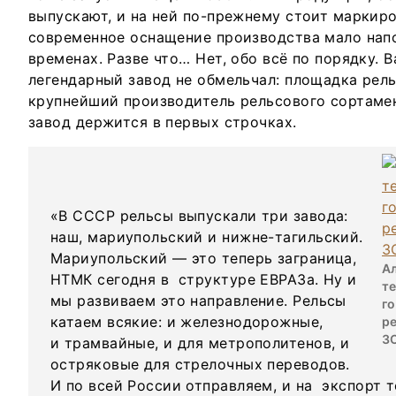
выпускают, и на ней по-прежнему стоит маркиро
современное оснащение производства мало нап
временах. Разве что… Нет, обо всё по порядку. В
легендарный завод не обмельчал: площадка рел
крупнейший производитель рельсового сортамент
завод держится в первых строчках.
«В СССР рельсы выпускали три завода:
наш, мариупольский и нижне-тагильский.
Мариупольский — это теперь заграница,
А
НТМК сегодня в структуре ЕВРАЗа. Ну и
те
мы развиваем это направление. Рельсы
го
катаем всякие: и железнодорожные,
р
З
и трамвайные, и для метрополитенов, и
остряковые для стрелочных переводов.
И по всей России отправляем, и на экспорт т