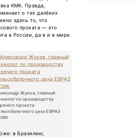
вка КМК. Правда,
оминает о тех далёких
ажно здесь то, что
ьсового проката — это
а в России, да в и в мире
лександр Жуков, главный
хнолог по производству
рячего проката
ельсобалочного цеха ЕВРАЗ
СМК
оже: в Бразилию,