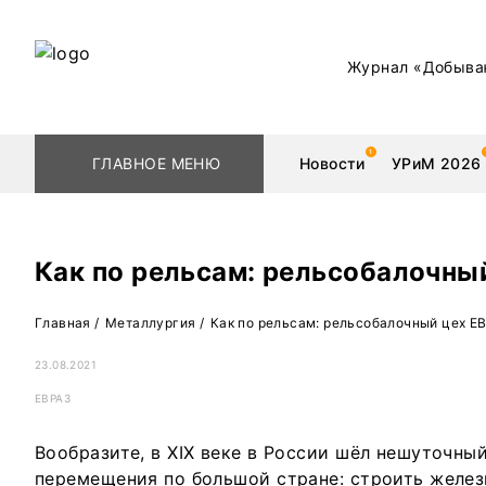
Журнал «Добыва
ГЛАВНОЕ МЕНЮ
Новости
УРиМ 2026
Как по рельсам: рельсобалочн
Геологоразведка
Редкоземельные 
Главная
/
Металлургия
/
Как по рельсам: рельсобалочный цех 
Обогащение
Золото
23.08.2021
ЕВРАЗ
Добыча
Уголь
Вообразите, в XIX веке в России шёл нешуточный
Металлургия
Нефть
перемещения по большой стране: строить желез