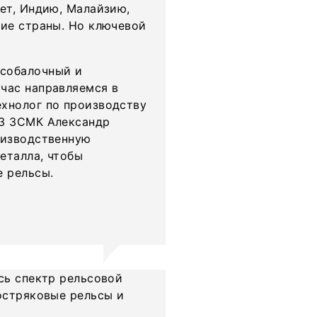
пет, Индию, Малайзию,
гие страны. Но ключевой
ьсобалочный и
час направляемся в
ехнолог по производству
АЗ ЗСМК Александр
оизводственную
еталла, чтобы
е рельсы.
сь спектр рельсовой
остряковые рельсы и