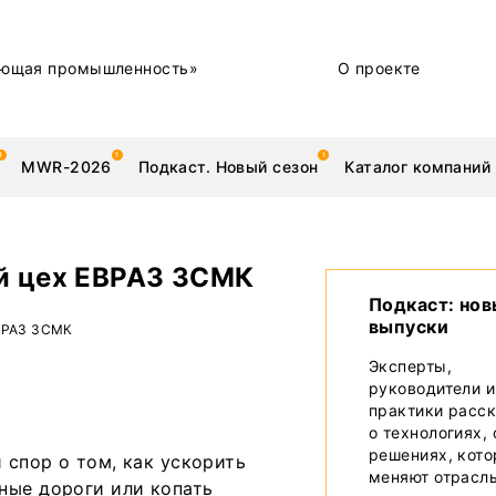
ющая промышленность»
О проекте
MWR-2026
Подкаст. Новый сезон
Каталог компаний
ый цех ЕВРАЗ ЗСМК
Подкаст: но
выпуски
металлы
Новости
ЕВРАЗ ЗСМК
Эксперты,
Техника и технологии
руководители и
практики расс
Нашими глазами | Репортажи с предприятий
о технологиях,
решениях, кот
 спор о том, как ускорить
Бренд
меняют отрасл
ные дороги или копать