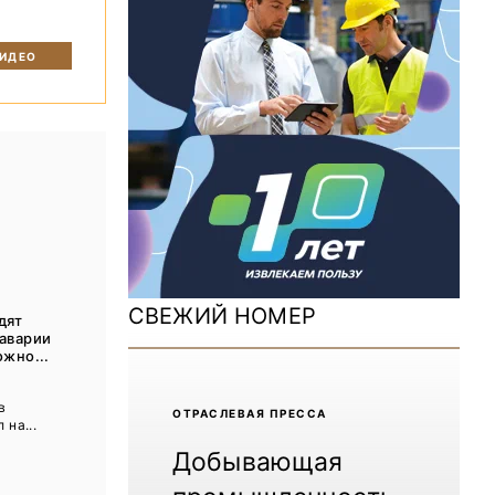
ДОМ 2026
MiningWorld Russia 2025
ВИДЕО
Уголь России и Майнинг 2025
Рудник 2024 | Обзор выставки
В помощь шахтёру 2024
Уголь России и Майнинг 2024
Mining World Russia 2024
СВЕЖИЙ НОМЕР
дят
ВСЕ СПЕЦПРОЕКТЫ
 аварии
ожно...
ы
Журнал «Нефтегазовая промышленность»
в
ОТРАCЛЕВАЯ ПРЕССА
 на...
Добывающая