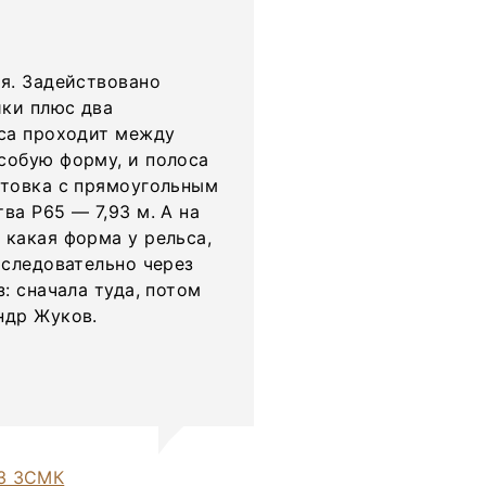
ая. Задействовано
йки плюс два
оса проходит между
собую форму, и полоса
отовка с прямоугольным
ва Р65 — 7,93 м. А на
 какая форма у рельса,
оследовательно через
: сначала туда, потом
ндр Жуков.