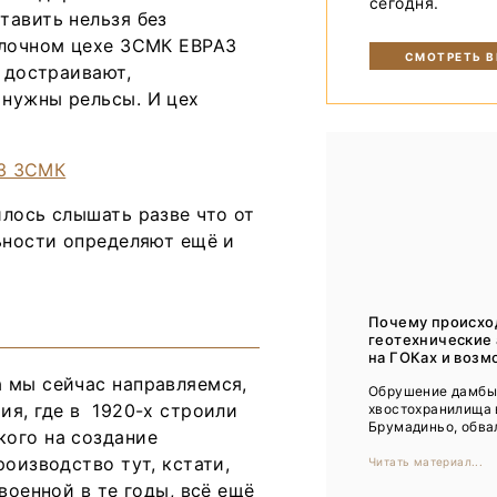
сегодня.
Тренды
тавить нельзя без
алочном цехе ЗСМК ЕВРАЗ
Интервью
СМОТРЕТЬ 
и достраивают,
 нужны рельсы. И цех
Мероприятия
Каталог компаний
лось слышать разве что от
ьности определяют ещё и
Почему происхо
геотехнические
на ГОКах и возм
 мы сейчас направляемся,
Обрушение дамб
ия, где в 1920-х строили
хвостохранилища 
Брумадиньо, обвал
кого на создание
оизводство тут, кстати,
Читать материал...
военной в те годы, всё ещё