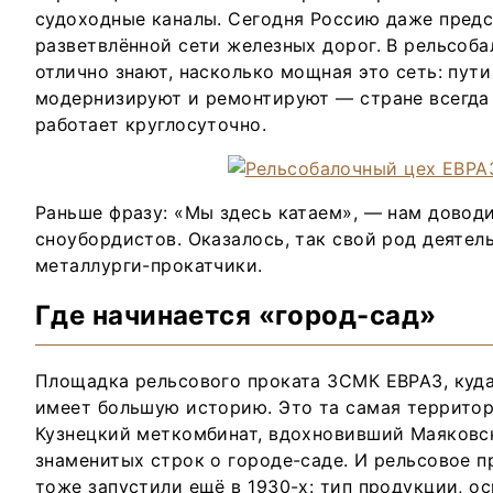
судоходные каналы. Сегодня Россию даже предс
разветвлённой сети железных дорог. В рельсоб
отлично знают, насколько мощная это сеть: пут
модернизируют и ремонтируют — стране всегда
работает круглосуточно.
Раньше фразу: «Мы здесь катаем», — нам доводи
сноубордистов. Оказалось, так свой род деятел
металлурги-прокатчики.
Где начинается «город-сад»
Площадка рельсового проката ЗСМК ЕВРАЗ, куда
имеет большую историю. Это та самая территор
Кузнецкий меткомбинат, вдохновивший Маяковс
знаменитых строк о городе-саде. И рельсовое пр
тоже запустили ещё в 1930-х: тип продукции, ос