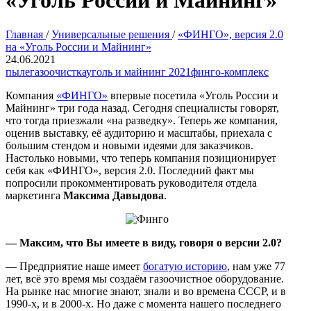
«Уголь России и Майнинг»
Главная
/
Универсальные решения
/
«ФИНГО», версия 2.0
на «Уголь России и Майнинг»
24.06.2021
пылегазоочистка
уголь и майнинг 2021
финго-комплекс
Компания
«ФИНГО»
впервые посетила «Уголь России и
Майнинг» три года назад. Сегодня специалисты говорят,
что тогда приезжали «на разведку». Теперь же компания,
оценив выставку, её аудиторию и масштабы, приехала с
большим стендом и новыми идеями для заказчиков.
Настолько новыми, что теперь компания позиционирует
себя как «ФИНГО», версия 2.0. Последний факт мы
попросили прокомментировать руководителя отдела
маркетинга
Максима Давыдова
.
— Максим, что Вы имеете в виду, говоря о версии 2.0?
— Предприятие наше имеет
богатую историю
, нам уже 77
лет, всё это время мы создаём газоочистное оборудование.
На рынке нас многие знают, знали и во времена СССР, и в
1990-х, и в 2000-х. Но даже с момента нашего последнего