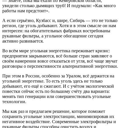
— Знаете, пока мы ехали по Кемеровской области,
увидели столько дымящих труб! И подумали: «Как много
работы нам предстоит».
А если серьёзно, Кузбасс и, шире, Сибирь — это не только
регион, где уголь добывают. Хотя и в этом смысле он нам
интересен: на обогатительных фабриках востребованы
рукавные фильтры, а угольное обогащение сегодня
активно развивается.
Во всём мире угольная энергетика переживает кризис:
предприятия закрываются, всё больше стран заявляют о
своём намерении вовсе отказаться от угля, всё чаще звучат
разговоры о перспективности альтернативной энергетики.
При этом в России, особенно за Уралом, всё держится на
угольной энергетике. То есть уголь здесь не только
добывают, его ещё и сжигают. И с учётом экологической
повестки сейчас есть по большому счёту два варианта:
менять тип генерации или совершенствовать угольные
технологии.
Мы как раз и предлагаем решение, которое поможет
сохранить угольные электростанции, минимизировав их
негативное воздействие. Современные электрофильтры и
рукавные фильтры способны очистить воздух и