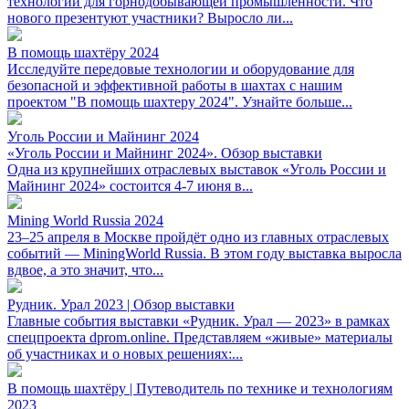
технологий для горнодобывающей промышленности. Что
нового презентуют участники? Выросло ли...
В помощь шахтёру 2024
Исследуйте передовые технологии и оборудование для
безопасной и эффективной работы в шахтах с нашим
проектом "В помощь шахтеру 2024". Узнайте больше...
Уголь России и Майнинг 2024
«Уголь России и Майнинг 2024». Обзор выставки
Одна из крупнейших отраслевых выставок «Уголь России и
Майнинг 2024» состоится 4-7 июня в...
Mining World Russia 2024
23–25 апреля в Москве пройдёт одно из главных отраслевых
событий — MiningWorld Russia. В этом году выставка выросла
вдвое, а это значит, что...
Рудник. Урал 2023 | Обзор выставки
Главные события выставки «Рудник. Урал — 2023» в рамках
спецпроекта dprom.online. Представляем «живые» материалы
об участниках и о новых решениях:...
В помощь шахтёру | Путеводитель по технике и технологиям
2023