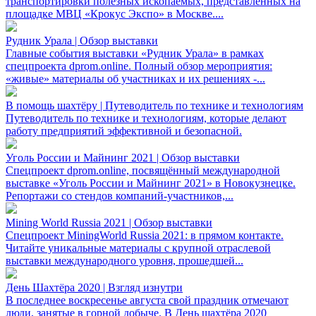
транспортировки полезных ископаемых, представленных на
площадке МВЦ «Крокус Экспо» в Москве....
Рудник Урала | Обзор выставки
Главные события выставки «Рудник Урала» в рамках
спецпроекта dprom.online. Полный обзор мероприятия:
«живые» материалы об участниках и их решениях -...
В помощь шахтёру | Путеводитель по технике и технологиям
Путеводитель по технике и технологиям, которые делают
работу предприятий эффективной и безопасной.
Уголь России и Майнинг 2021 | Обзор выставки
Спецпроект dprom.online, посвящённый международной
выставке «Уголь России и Майнинг 2021» в Новокузнецке.
Репортажи со стендов компаний-участников,...
Mining World Russia 2021 | Обзор выставки
Спецпроект MiningWorld Russia 2021: в прямом контакте.
Читайте уникальные материалы с крупной отраслевой
выставки международного уровня, прошедшей...
День Шахтёра 2020 | Взгляд изнутри
В последнее воскресенье августа свой праздник отмечают
люди, занятые в горной добыче. В День шахтёра 2020