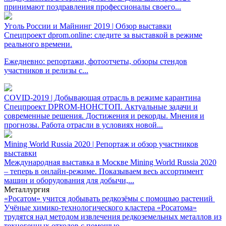
принимают поздравления профессионалы своего...
Уголь России и Майнинг 2019 | Обзор выставки
Спецпроект dprom.online: следите за выставкой в режиме
реального времени.
Ежедневно: репортажи, фотоотчеты, обзоры стендов
участников и релизы с...
COVID-2019 | Добывающая отрасль в режиме карантина
Спецпроект DPROM-НОНСТОП. Актуальные задачи и
современные решения. Достижения и рекорды. Мнения и
прогнозы. Работа отрасли в условиях новой...
Mining World Russia 2020 | Репортаж и обзор участников
выставки
Международная выставка в Москве Mining World Russia 2020
– теперь в онлайн-режиме. Показываем весь ассортимент
машин и оборудования для добычи,...
Металлургия
«Росатом» учится добывать редкозёмы с помощью растений
Учёные химико-технологического кластера «Росатома»
трудятся над методом извлечения редкоземельных металлов из
техногенных отходов с помощью...