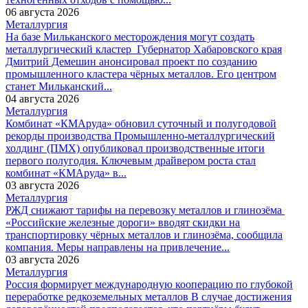
06 августа 2026
Металлургия
На базе Мильканского месторождения могут создать
металлургический кластер
Губернатор Хабаровского края
Дмитрий Демешин анонсировал проект по созданию
промышленного кластера чёрных металлов. Его центром
станет Мильканский...
04 августа 2026
Металлургия
Комбинат «КМАруда» обновил суточный и полугодовой
рекорды производства
Промышленно-металлургический
холдинг (ПМХ) опубликовал производственные итоги
первого полугодия. Ключевым драйвером роста стал
комбинат «КМАруда» в...
03 августа 2026
Металлургия
РЖД снижают тарифы на перевозку металлов и глинозёма
«Российские железные дороги» вводят скидки на
транспортировку чёрных металлов и глинозёма, сообщила
компания. Меры направлены на привлечение...
03 августа 2026
Металлургия
Россия формирует международную кооперацию по глубокой
переработке редкоземельных металлов
В случае достижения