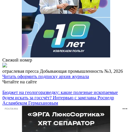
Свежий номер
отраcлевая пресса
Добывающая промышленность №3, 2026
Читать
оформить подписку
архив журнала
Читайте на сайте
Бюджет на геологоразведку: какие полезные ископаемые
будем искать за госсчёт? Интервью с замглавы Роснедр
Асламбеком Гермахановым
РЕКЛАМА