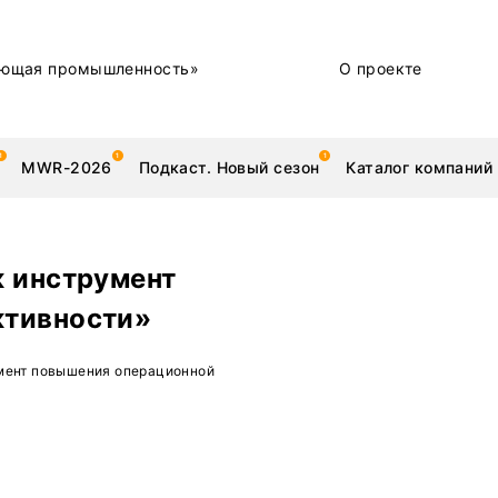
ющая промышленность»
О проекте
MWR-2026
Подкаст. Новый сезон
Каталог компаний
к инструмент
ктивности»
металлы
Новости
умент повышения операционной
Техника и технологии
Нашими глазами | Репортажи с предприятий
Бренд