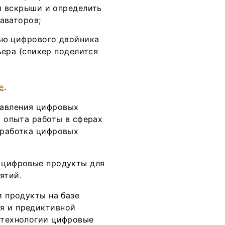
я вскрыши и определить
аваторов;
ью цифрового двойника
ьера (спикер поделится
е
.
равления цифровых
т опыта работы в сферах
зработка цифровых
е цифровые продукты для
ятий.
и продукты на базе
я и предиктивной
- технологии цифровые