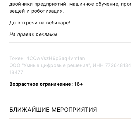
двойники предприятий, машинное обучение, пр
вещей и роботизация.
До встречи на вебинаре!
На правах рекламы
Токен: 4CQwVszH9pSaq4vm1an
ООО "Умные цифровые решения", ИНН 772648134
18477
Возрастное ограничение: 16+
БЛИЖАЙШИЕ МЕРОПРИЯТИЯ