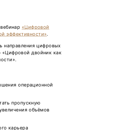
Тренды
Интервью
Мероприятия
й вебинар
«Цифровой
ой эффективности»
.
Каталог компаний
ль направления цифровых
р «Цифровой двойник как
ости».
ышения операционной
тать пропускную
 увеличения объёмов
ого карьера