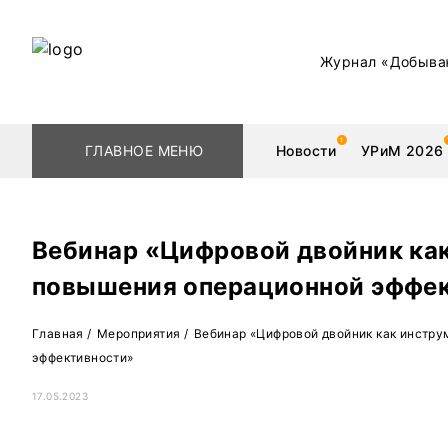
Журнал «Добыва
ГЛАВНОЕ МЕНЮ
Новости
УРиМ 2026
Вебинар «Цифровой двойник ка
повышения операционной эффе
Геологоразведка
Редкоземельные 
Главная
/
Мероприятия
/
Вебинар «Цифровой двойник как инстр
Обогащение
Золото
эффективности»
Добыча
Уголь
17.05.2023
Металлургия
Нефть