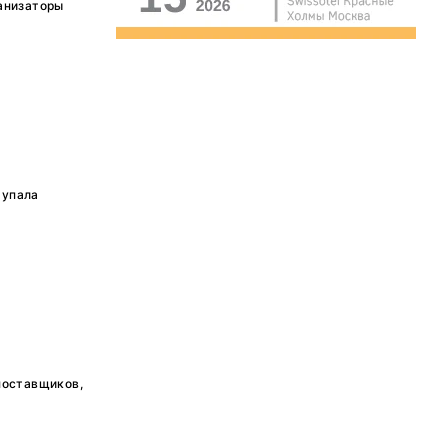
анизаторы
тупала
поставщиков,