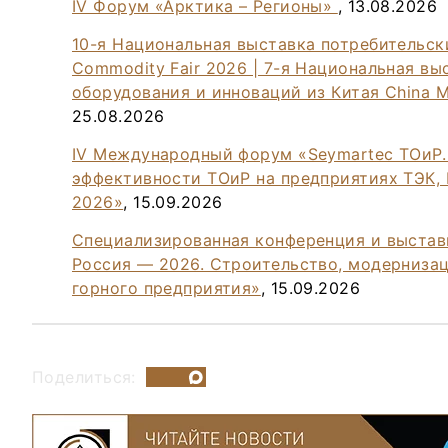
IV Форум «Арктика – Регионы»
, 13.08.2026
10-я Национальная выставка потребительск
Commodity Fair 2026 | 7-я Национальная в
оборудования и инноваций из Китая China Ma
25.08.2026
IV Международный форум «Seymartec ТОиР
эффективности ТОиР на предприятиях ТЭК,
2026»
, 15.09.2026
Специализированная конференция и выстав
Россия — 2026. Строительство, модерниза
горного предприятия»
, 15.09.2026
Поделиться: