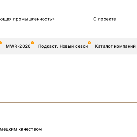
ющая промышленность»
О проекте
MWR-2026
Подкаст. Новый сезон
Каталог компаний
металлы
Новости
Техника и технологии
Нашими глазами | Репортажи с предприятий
Бренд
емецким качеством