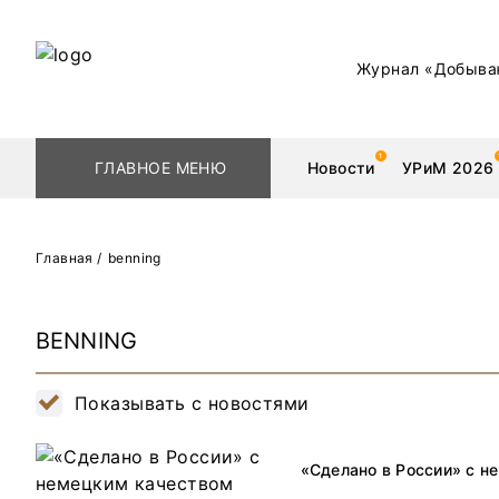
Журнал «Добыва
ГЛАВНОЕ МЕНЮ
Новости
УРиМ 2026
Главная
/
benning
Геологоразведка
Редкоземельные 
BENNING
Обогащение
Золото
Показывать с новостями
Добыча
Уголь
Металлургия
Нефть
«Сделано в России» с н