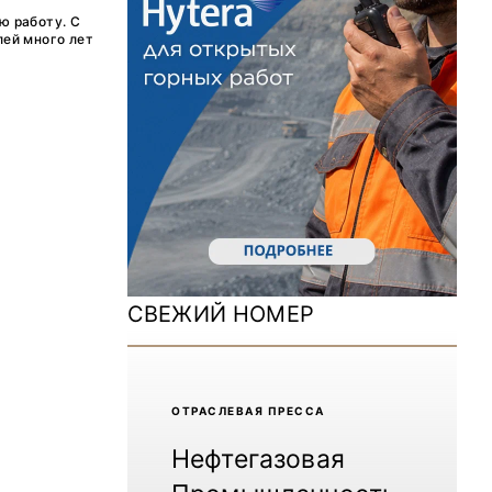
ДОМ 2026
ю работу. С
лей много лет
MiningWorld Russia 2025
Уголь России и Майнинг 2025
Рудник 2024 | Обзор выставки
В помощь шахтёру 2024
Уголь России и Майнинг 2024
Mining World Russia 2024
СВЕЖИЙ НОМЕР
ВСЕ СПЕЦПРОЕКТЫ
Журнал «Нефтегазовая промышленность»
ОТРАCЛЕВАЯ ПРЕССА
Нефтегазовая