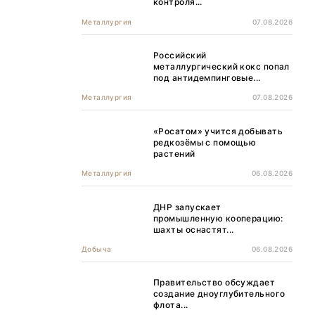
контроля...
Металлургия
07.08.2026
Российский
металлургический кокс попал
под антидемпинговые...
Металлургия
07.08.2026
«Росатом» учится добывать
редкозёмы с помощью
растений
Металлургия
06.08.2026
ДНР запускает
промышленную кооперацию:
шахты оснастят...
Добыча
06.08.2026
Правительство обсуждает
создание дноуглубительного
флота...