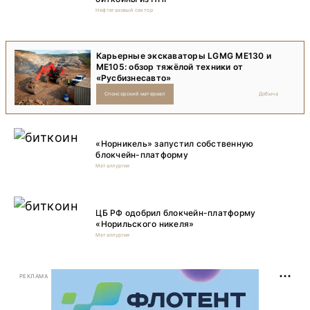
Нефтегазовый сектор
Карьерные экскаваторы LGMG ME130 и
ME105: обзор тяжёлой техники от
«Русбизнесавто»
Спонсорский материал
Добыча
«Норникель» запустил собственную
блокчейн-платформу
Металлургия
ЦБ РФ одобрил блокчейн-платформу
«Норильского никеля»
Металлургия
РЕКЛАМА