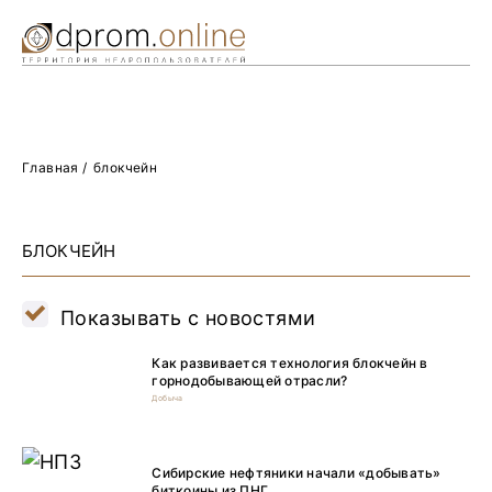
Ре
Жу
О 
Главная
/
блокчейн
БЛОКЧЕЙН
Показывать с новостями
Как развивается технология блокчейн в
горнодобывающей отрасли?
Добыча
Сибирские нефтяники начали «добывать»
биткоины из ПНГ