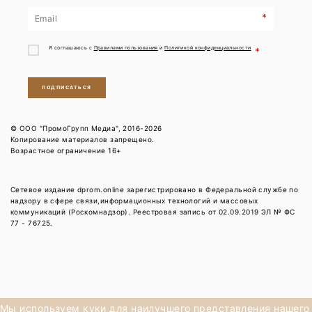
*
Я соглашаюсь с
Правилами пользования
и
Политикой конфиденциальности
*
ПОДПИСАТЬСЯ
© ООО "ПромоГрупп Медиа", 2016-2026
Копирование материалов запрещено.
Возрастное ограничение 16+
Сетевое издание dprom.online зарегистрировано в Федеральной службе по
надзору в сфере связи,информационных технологий и массовых
коммуникаций (Роскомнадзор). Реестровая запись от 02.09.2019 ЭЛ № ФС
77 - 76725.
Мы используем куки для наилучшего представления нашего