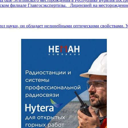
а базе Эгитинского месторождения в Республике Бурятия постр
ском филиале Главгосэкспертизы. Лицензией на месторождение
ил науки, он обладает нелинейными оптическими свойствами. У