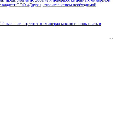
оят предприятие по добыче и переработке ценных минералов
 владеет ООО «Друза», строительством необходимой
чёные считают, что этот минерал можно использовать в