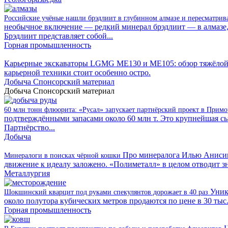
Российские учёные нашли брэдлиит в глубинном алмазе и пересматри
необычное включение — редкий минерал брэдлиит — в алмазе
Брэдлиит представляет собой...
Горная промышленность
Карьерные экскаваторы LGMG ME130 и ME105: обзор тяжёлой
карьерной техники стоит особенно остро.
Добыча
Спонсорский материал
Добыча
Спонсорский материал
60 млн тонн флюорита: «Русал» запускает партнёрский проект в Прим
подтверждёнными запасами около 60 млн т. Это крупнейшая сыр
Партнёрство...
Добыча
Про минералога Илью Анисимо
Минералоги в поисках чёрной кошки
движение к идеалу заложено. «Полиметалл» в целом отводит зн
Металлургия
Уник
Шокшинский кварцит под руками спекулянтов дорожает в 40 раз
около полутора кубических метров продаются по цене в 30 тыс.
Горная промышленность