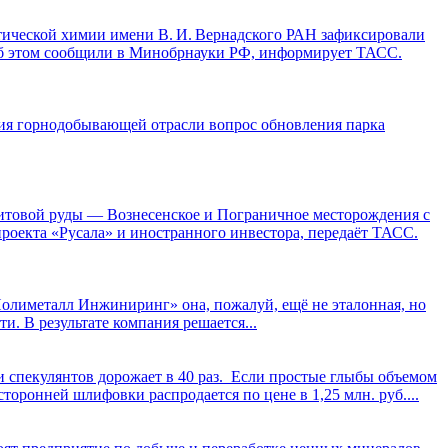
ической химии имени В. И. Вернадского РАН зафиксировали
Об этом сообщили в Минобрнауки РФ, информирует ТАСС.
тия горнодобывающей отрасли вопрос обновления парка
товой руды — Вознесенское и Пограничное месторождения с
проекта «Русала» и иностранного инвестора, передаёт ТАСС.
Полиметалл Инжиниринг» она, пожалуй, ещё не эталонная, но
и. В результате компания решается...
спекулянтов дорожает в 40 раз. Если простые глыбы объемом
сторонней шлифовки распродается по цене в 1,25 млн. руб....