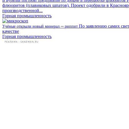
Н
В Бурятии построят предприятие по добыче и переработке флюоритов
флюоритов (плавиковых шпатов). Проект одобрили в Краснояр
производственной...
Горная промышленность
По заявлению самих свет
Учёные открыли новый минерал ─ риппит
качестве
Горная промышленность
РЕКЛАМА • SKNEMAN.RU