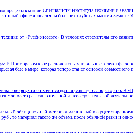
Специалисты Института геохимии и аналит
вают процессы в мантии
, который сформировался на больших глубинах мантии Земли. 
 техники от «Русбизнесавто»
В условиях стремительного разви
В Приморском крае расположены уникальные залежи флюори
орье
ьевая база в мире, которая теперь станет основой совместного 
ва говорят, что он хочет создать идеальную лабораторию. В «
ачимое место разведывательной и исследовательской деятельност
альный облицовочный материал малиновый кварцит стараниями 
 руб., то материал такого же объема после обычной резки и одно