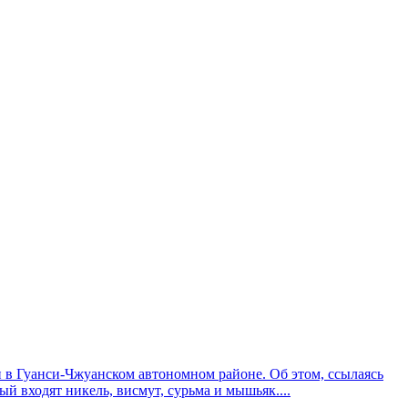
 в Гуанси-Чжуанском автономном районе. Об этом, ссылаясь
й входят никель, висмут, сурьма и мышьяк....