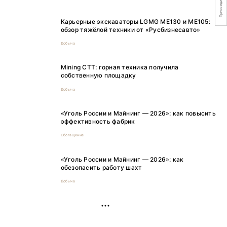
Присоединяйтесь
Карьерные экскаваторы LGMG ME130 и ME105:
обзор тяжёлой техники от «Русбизнесавто»
Добыча
Mining CTT: горная техника получила
собственную площадку
Добыча
«Уголь России и Майнинг — 2026»: как повысить
эффективность фабрик
Обогащение
«Уголь России и Майнинг — 2026»: как
обезопасить работу шахт
Добыча
РЕКЛАМА