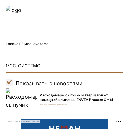
Ре
Жу
О 
Главная
/
мсс-системс
МСС-СИСТЕМС
Показывать с новостями
Расходомеры сыпучих материалов от
немецкой компании ENVEA Process GmbH
Универсальные решения
РЕКЛАМА • SKNEMAN.RU