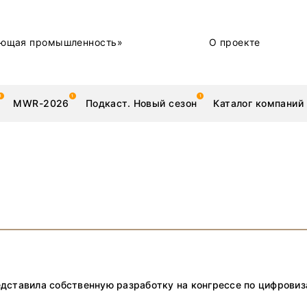
ющая промышленность»
О проекте
MWR-2026
Подкаст. Новый сезон
Каталог компаний
металлы
Новости
Техника и технологии
Нашими глазами | Репортажи с предприятий
дставила собственную разработку на конгрессе по цифровиз
Бренд