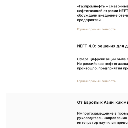
«Газпромнефть – смазочны
нефтегазовой отрасли NEFT
обсуждали внедрение отеч
предприятий....
Горная промышленность
NEFT 4.0: решения для д
Сфера цифровизации была о
Но российская нефтегазова
произошло, предприятия про
Горная промышленность
От Европы к Азии: как 
Импортозамещение в промы
руководитель направления 
интегратор научился приво