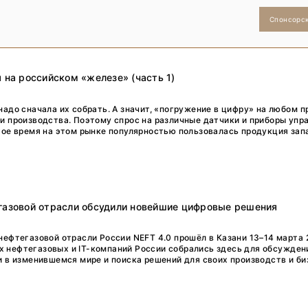
Спонсорс
 на российском «железе» (часть 1)
надо сначала их собрать. А значит, «погружение в цифру» на любом 
и производства. Поэтому спрос на различные датчики и приборы упр
гое время на этом рынке популярностью пользовалась продукция запа
газовой отрасли обсудили новейшие цифровые решения
нефтегазовой отрасли России NEFT 4.0 прошёл в Казани 13–14 марта 
 нефтегазовых и IT-компаний России собрались здесь для обсужден
 в изменившемся мире и поиска решений для своих производств и бизн