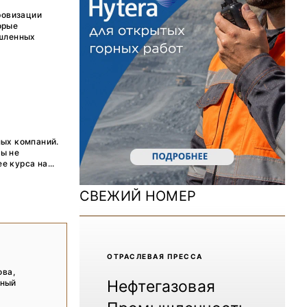
ДОМ 2026
ровизации
орые
MiningWorld Russia 2025
ышленных
Уголь России и Майнинг 2025
Рудник 2024 | Обзор выставки
В помощь шахтёру 2024
ных компаний.
Уголь России и Майнинг 2024
фы не
 курса на...
Mining World Russia 2024
СВЕЖИЙ НОМЕР
ВСЕ СПЕЦПРОЕКТЫ
Журнал «Нефтегазовая промышленность»
ОТРАCЛЕВАЯ ПРЕССА
ова,
Нефтегазовая
нный