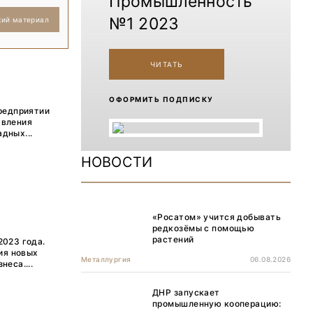
Промышленность
№1 2023
кий материал
ЧИТАТЬ
ОФОРМИТЬ ПОДПИСКУ
предприятии
авления
дных...
НОВОСТИ
«Росатом» учится добывать
редкозёмы с помощью
растений
2023 года.
ия новых
Металлургия
06.08.2026
еса....
ДНР запускает
промышленную кооперацию: