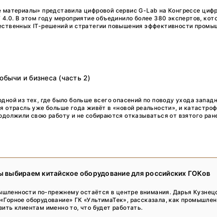
Тренды
е материалы» представила цифровой сервис G-Lab на Конгрессе циф
 4.0. В этом году мероприятие объединило более 380 экспертов, кот
Интервью
ественных IT-решений и стратегии повышения эффективности пром
Мероприятия
Каталог компаний
обычи и бизнеса (часть 2)
дной из тех, где было больше всего опасений по поводу ухода запад
я отрасль уже больше года живёт в «новой реальности», и катастро
должили свою работу и не собираются отказываться от взятого ранее
мы выбираем китайское оборудование для российских ГОКов
шленности по-прежнему остаётся в центре внимания. Дарья Кузнец
«Горное оборудование» ГК «УльтимаТек», рассказала, как промышле
зить клиентам именно то, что будет работать.