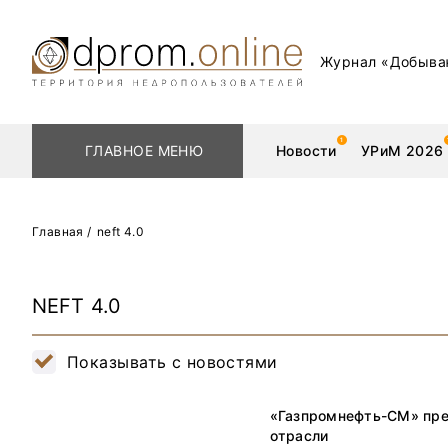
Журнал «Добыва
ГЛАВНОЕ МЕНЮ
Новости
УРиМ 2026
Главная
/
neft 4.0
Геологоразведка
Редкоземельные 
NEFT 4.0
Обогащение
Золото
Показывать с новостями
Добыча
Уголь
«Газпромнефть-СМ» пре
Металлургия
Нефть
отрасли