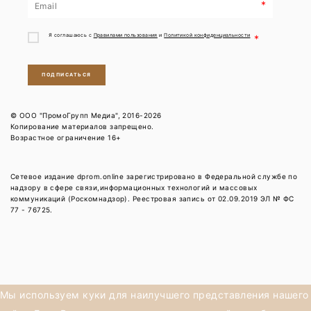
*
Я соглашаюсь с
Правилами пользования
и
Политикой конфиденциальности
*
ПОДПИСАТЬСЯ
© ООО "ПромоГрупп Медиа", 2016-2026
Копирование материалов запрещено.
Возрастное ограничение 16+
Сетевое издание dprom.online зарегистрировано в Федеральной службе по
надзору в сфере связи,информационных технологий и массовых
коммуникаций (Роскомнадзор). Реестровая запись от 02.09.2019 ЭЛ № ФС
77 - 76725.
Мы используем куки для наилучшего представления нашего