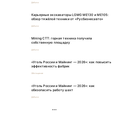
Добыча
Карьерные экскаваторы LGMG ME130 и ME105:
обзор тяжёлой техники от «Русбизнесавто»
Добыча
Mining CTT: горная техника получила
собственную площадку
Добыча
«Уголь России и Майнинг — 2026»: как повысить
эффективность фабрик
Обогащение
«Уголь России и Майнинг — 2026»: как
обезопасить работу шахт
Добыча
РЕКЛАМА