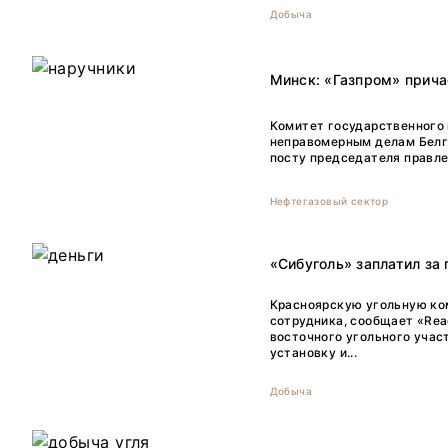
Добыча
Минск: «Газпром» прич
Комитет государственного 
неправомерным делам Белга
посту председателя правлен
Нефтегазовый сектор
«Сибуголь» заплатил за 
Красноярскую угольную ком
сотрудника, сообщает «Rea
восточного угольного учас
установку и...
Добыча