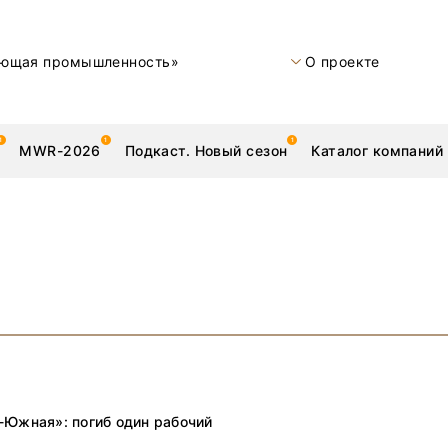
ющая промышленность»
О проекте
MWR-2026
Подкаст. Новый сезон
Каталог компаний
металлы
Новости
Техника и технологии
Нашими глазами | Репортажи с предприятий
Бренд
-Южная»: погиб один рабочий