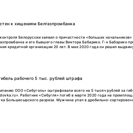
астен к хищениям Белгазпромбанка
контроля Белоруссии заявил о причастности «больших начальников»
зпромбанка и его бывшего главы Виктора Бабарико. Г-н Бабарико пр
ия кредитной организации 20 лет. В мае 2020 года он решил выдвину
гибель рабочего 5 тыс. рублей штрафа
панию ООО «Сибуголь» оштрафовали всего на 5 тысяч рублей за гиб
dovka.ru». Работник «Сибугля» погиб в марте 2020 года на промпло
тка Большесырского разреза. Мужчина упал в дробильно-сортировоч