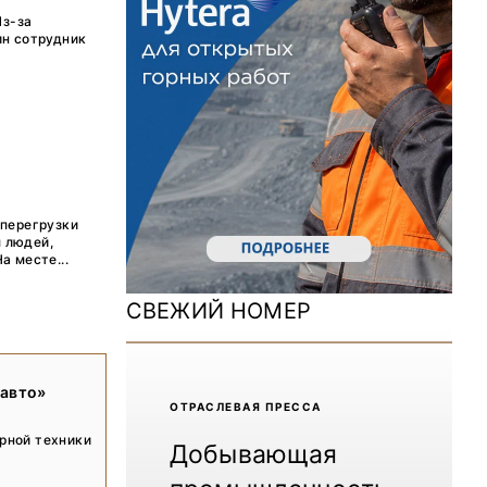
ДОМ 2026
Из-за
ин сотрудник
MiningWorld Russia 2025
.
Уголь России и Майнинг 2025
Рудник 2024 | Обзор выставки
В помощь шахтёру 2024
 перегрузки
Уголь России и Майнинг 2024
 людей,
а месте...
Mining World Russia 2024
СВЕЖИЙ НОМЕР
ВСЕ СПЕЦПРОЕКТЫ
Журнал «Нефтегазовая промышленность»
савто»
ОТРАCЛЕВАЯ ПРЕССА
рной техники
Добывающая