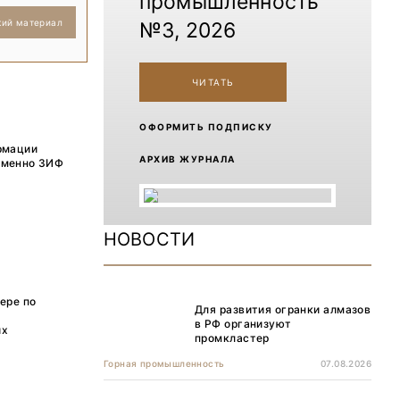
промышленность
кий материал
№3, 2026
ЧИТАТЬ
ОФОРМИТЬ ПОДПИСКУ
ормации
АРХИВ ЖУРНАЛА
 именно ЗИФ
НОВОСТИ
ере по
Для развития огранки алмазов
в РФ организуют
их
промкластер
Горная промышленность
07.08.2026