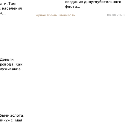
создание дноуглубительного
сти. Там
флота...
с населения
...
Горная промышленность
06.08.2026
 Деньги
ровода. Как
луживание...
и
бычи золота.
ай-2» с мая