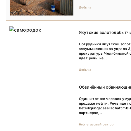
Добыча
Якутские золотодобытчи
Сотрудники якутской золот
злоумышленников украла 3,
прокуратуры Челябинской о
идёт речь, не...
Добыча
Обвинённый обвиняющий
Один и тот же человек уму
продаже нефти. Речь идет 
Beteiligungsgesellschaft m
партнеров,...
Нефтегазовый сектор