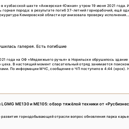
Тренды
в кузбасской шахте «Анжерская-Южная» утром 19 июня 2021 года. 
 горная порода: в результате погиб 37-летний горнорабочий, ещё од
Интервью
окуратура Кемеровской области организовала проверку исполнения..
Мероприятия
Каталог компаний
шилась галерея. Есть погибшие
 2021 года на ОФ «Медвежьего ручья» в Норильске обрушилось здание
о цеха. В настоящий момент спасательный отряд занимается поиском
ами. По информации МЧС, сообщение о ЧП поступило в 4:44 (крск). Н
 LGMG ME130 и ME105: обзор тяжёлой техники от «Русбизне
 развития горнодобывающей отрасли вопрос обновления парка карье