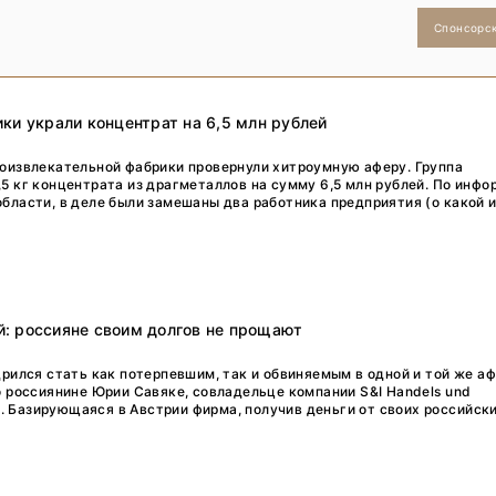
Спонсорс
ки украли концентрат на 6,5 млн рублей
оизвлекательной фабрики провернули хитроумную аферу. Группа
5 кг концентрата из драгметаллов на сумму 6,5 млн рублей. По инф
бласти, в деле были замешаны два работника предприятия (о какой
: россияне своим долгов не прощают
дрился стать как потерпевшим, так и обвиняемым в одной и той же аф
о россиянине Юрии Савяке, совладельце компании S&I Handels und
bH. Базирующаяся в Австрии фирма, получив деньги от своих российск