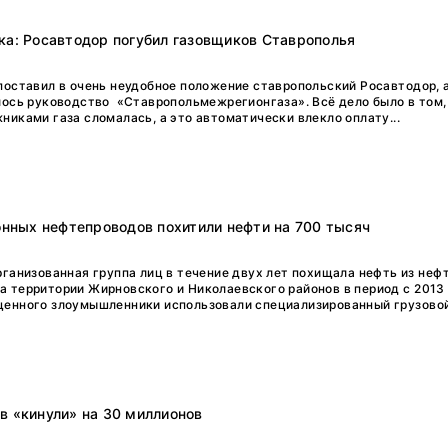
ка: Росавтодор погубил газовщиков Ставрополья
поставил в очень неудобное положение ставропольский Росавтодор, 
лось руководство «Ставропольмежрегионгаза». Всё дело было в том,
никами газа сломалась, а это автоматически влекло оплату...
йонных нефтепроводов похитили нефти на 700 тысяч
рганизованная группа лиц в течение двух лет похищала нефть из неф
 территории Жирновского и Николаевского районов в период с 2013 
енного злоумышленники использовали специализированный грузовой.
в «кинули» на 30 миллионов