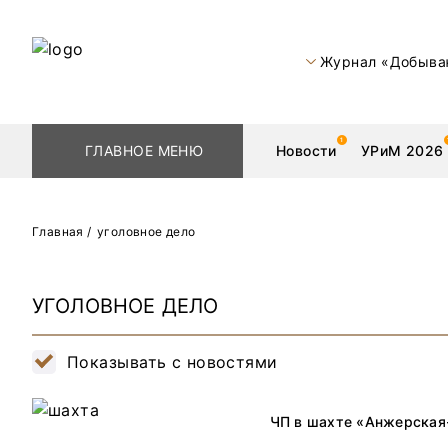
Журнал «Добыва
ГЛАВНОЕ МЕНЮ
Новости
УРиМ 2026
Главная
/
уголовное дело
Геологоразведка
Редкоземельные 
УГОЛОВНОЕ ДЕЛО
Обогащение
Золото
Показывать с новостями
Добыча
Уголь
Металлургия
Нефть
ЧП в шахте «Анжерская