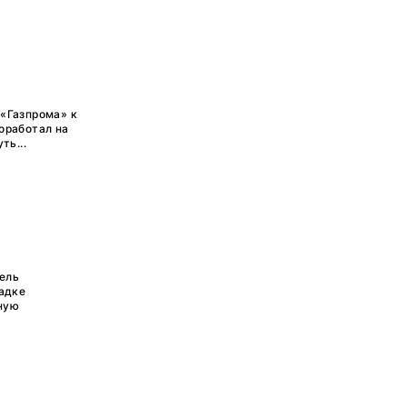
 «Газпрома» к
оработал на
ть...
ель
щадке
ную