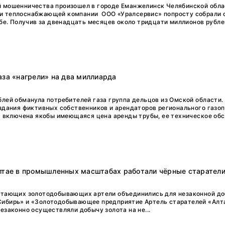
й мошенничества произошел в городе Еманжелинск Челябинской обла
и теплоснабжающей компании ООО «Уралсервис» попросту собрали 
ебе. Получив за двенадцать месяцев около тридцати миллионов рублей,
аза «нагрели» на два миллиарда
блей обманула потребителей газа группа дельцов из Омской области.
оздания фиктивных собственников и арендаторов регионального газоп
ла включена якобы имеющаяся цена аренды трубы, ее техническое обс
Алтае в промышленных масштабах работали чёрные старател
ботающих золотодобывающих артели объединились для незаконной до
Сибирь» и «Золотодобывающее предприятие Артель старателей «Алт
езаконно осуществляли добычу золота на не...