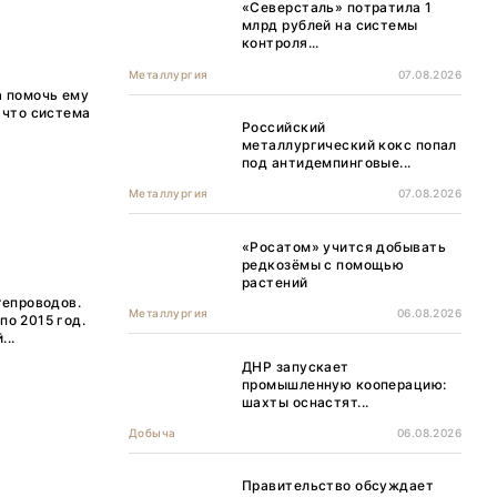
«Северсталь» потратила 1
млрд рублей на системы
контроля...
Металлургия
07.08.2026
а помочь ему
 что система
Российский
металлургический кокс попал
под антидемпинговые...
Металлургия
07.08.2026
«Росатом» учится добывать
редкозёмы с помощью
растений
тепроводов.
Металлургия
06.08.2026
по 2015 год.
..
ДНР запускает
промышленную кооперацию:
шахты оснастят...
Добыча
06.08.2026
Правительство обсуждает