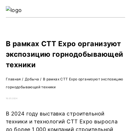
Ре
Жу
О 
В рамках СTT Expo организуют
экспозицию горнодобывающей
техники
Главная
/
Добыча
/
В рамках СTT Expo организуют экспозицию
горнодобывающей техники
16.05.2024
В 2024 году выставка строительной
техники и технологий CTT Expo выросла
до более 1 000 компаний строительной