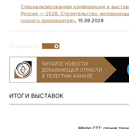
Специализированная конференция и выстав
Россия — 2026. Строительство, модерниза
горного предприятия»
, 15.09.2026
Поделиться:
ИТОГИ ВЫСТАВОК
Mining CTT: горная тех