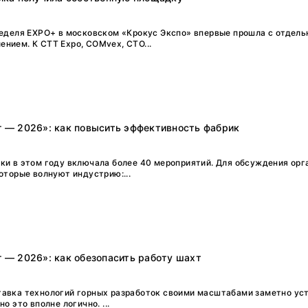
неделя EXPO+ в московском «Крокус Экспо» впервые прошла с отдел
нием. К CTT Expo, COMvex, CTO...
г — 2026»: как повысить эффективность фабрик
ки в этом году включала более 40 мероприятий. Для обсуждения орг
оторые волнуют индустрию:...
г — 2026»: как обезопасить работу шахт
авка технологий горных разработок своими масштабами заметно ус
о это вполне логично. ...