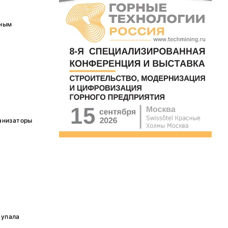
ьным
анизаторы
тупала