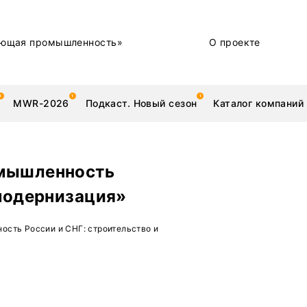
ющая промышленность»
О проекте
MWR-2026
Подкаст. Новый сезон
Каталог компаний
омышленность
 модернизация»
металлы
Новости
сть России и СНГ: строительство и
Техника и технологии
Нашими глазами | Репортажи с предприятий
Бренд