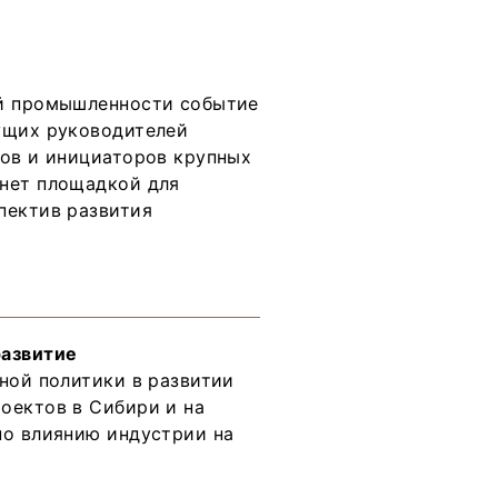
Тренды
Интервью
Мероприятия
ой промышленности событие
ущих руководителей
нов и инициаторов крупных
Каталог компаний
анет площадкой для
пектив развития
развитие
ной политики в развитии
оектов в Сибири и на
но влиянию индустрии на