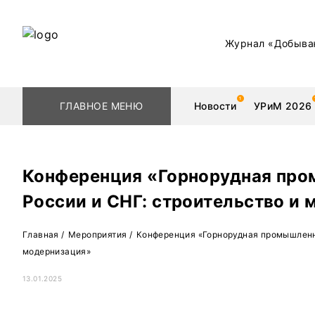
Журнал «Добыва
ГЛАВНОЕ МЕНЮ
Новости
УРиМ 2026
Конференция «Горнорудная пр
России и СНГ: строительство и
Геологоразведка
Редкоземельные 
Главная
/
Мероприятия
/
Конференция «Горнорудная промышленно
Обогащение
Золото
модернизация»
Добыча
Уголь
13.01.2025
Металлургия
Нефть