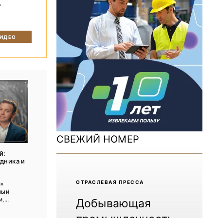
ь
ДОМ 2026
MiningWorld Russia 2025
ВИДЕО
Уголь России и Майнинг 2025
Рудник 2024 | Обзор выставки
В помощь шахтёру 2024
Уголь России и Майнинг 2024
Mining World Russia 2024
СВЕЖИЙ НОМЕР
ВСЕ СПЕЦПРОЕКТЫ
й:
дника и
Журнал «Нефтегазовая промышленность»
ОТРАCЛЕВАЯ ПРЕССА
й»
ный
,...
Добывающая