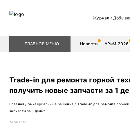
Журнал «Добыва
ГЛАВНОЕ МЕНЮ
Новости
УРиМ 2026
Trade-in для ремонта горной тех
Геологоразведка
Редкоземельные 
получить новые запчасти за 1 д
Обогащение
Золото
Главная
/
Универсальные решения
/
Trade-in для ремонта горной
Добыча
Уголь
запчасти за 1 день?
Металлургия
Нефть
24.06.2020