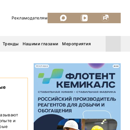
Рекламодателям
Тренды
Нашими глазами
Мероприятия
РЕКЛАМА
Уголь России и Майнинг 2026
вые
MiningWorld Russia 2026
ДП Подкаст. Новый сезон
казывают
 опыте и
Рудник 2025
орые