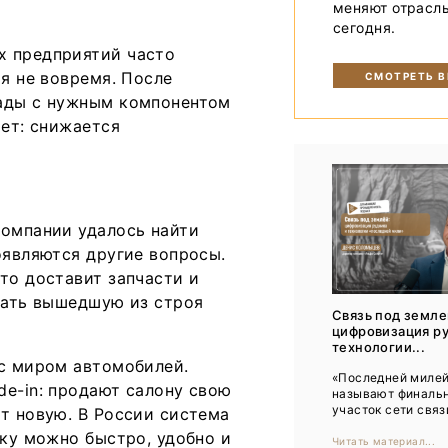
меняют отрасл
Тренды
сегодня.
Интервью
х предприятий часто
оя не вовремя. После
СМОТРЕТЬ 
Мероприятия
лады с нужным компонентом
ает: снижается
Каталог компаний
компании удалось найти
оявляются другие вопросы.
то доставит запчасти и
сдать вышедшую из строя
Связь под земле
цифровизация ру
технологии...
 с миром автомобилей.
«Последней миле
de-in: продают салону свою
называют финаль
участок сети связи
т новую. В России система
ику можно быстро, удобно и
Читать материал...