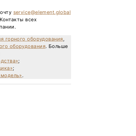
почту
service@element.global
 Контакты всех
пании.
ля горного оборудования
,
ого оборудования
. Больше
:
одства»
;
дика»
;
 модель»
.