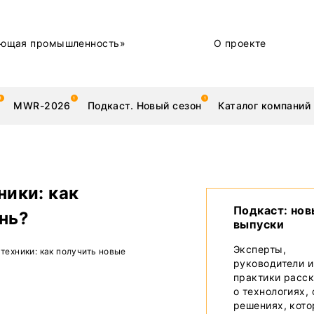
ющая промышленность»
О проекте
MWR-2026
Подкаст. Новый сезон
Каталог компаний
ники: как
металлы
Новости
Подкаст: но
ень?
выпуски
Техника и технологии
Эксперты,
 техники: как получить новые
руководители и
Нашими глазами | Репортажи с предприятий
практики расс
о технологиях,
Бренд
решениях, кот