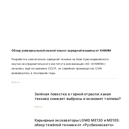
Обзор универсальной смесительно-зарядной машины от КНИИМ
Разработка смесительно-зарядной техники на базе Красноармейского
научно-исследовательского института механизации (АО «КНИИМ»)
началась ещё во времена СССР, но серийное производство СЗМ
развернулось в последние годы.
Добыча
Зелёная повестка в горной отрасли: какая
техника снижает выбросы и экономит топливо?
Добыча
Карьерные экскаваторы LGMG ME130 и ME105:
обзор тяжёлой техники от «Русбизнесавто»