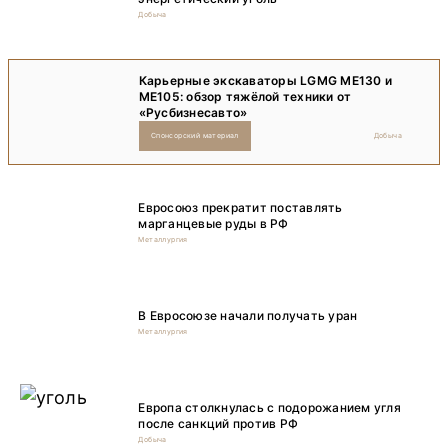
Добыча
Карьерные экскаваторы LGMG ME130 и
ME105: обзор тяжёлой техники от
«Русбизнесавто»
Спонсорский материал
Добыча
Евросоюз прекратит поставлять
марганцевые руды в РФ
Металлургия
В Евросоюзе начали получать уран
Металлургия
Европа столкнулась с подорожанием угля
после санкций против РФ
Добыча