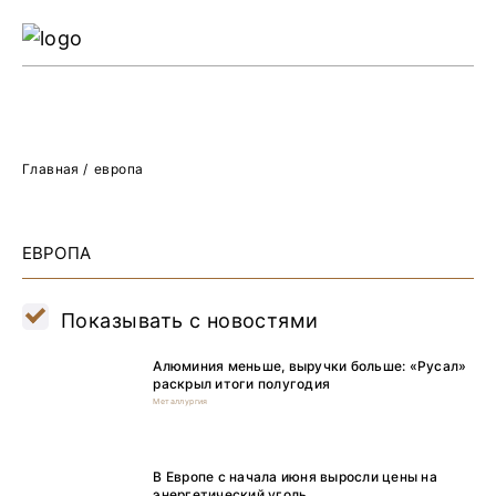
Ре
Жу
О 
Главная
/
европа
ЕВРОПА
Показывать с новостями
Алюминия меньше, выручки больше: «Русал»
раскрыл итоги полугодия
Металлургия
В Европе с начала июня выросли цены на
энергетический уголь