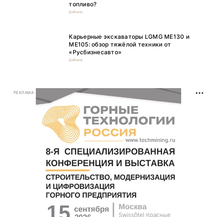
топливо?
Добыча
Карьерные экскаваторы LGMG ME130 и
ME105: обзор тяжёлой техники от
«Русбизнесавто»
Добыча
РЕКЛАМА