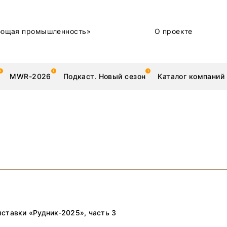
ющая промышленность»
О проекте
MWR-2026
Подкаст. Новый сезон
Каталог компаний
металлы
Новости
Техника и технологии
Нашими глазами | Репортажи с предприятий
Бренд
ставки «Рудник-2025», часть 3