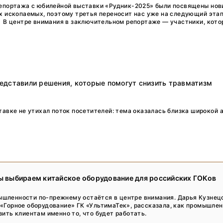
Тренды
репортажа с юбилейной выставки «Рудник-2025» были посвящены нов
х ископаемых, поэтому третья переносит нас уже на следующий эта
 В центре внимания в заключительном репортаже — участники, кото
Интервью
Мероприятия
Каталог компаний
едставили решения, которые помогут снизить травматизм
тавке не утихал поток посетителей: тема оказалась близка широкой 
мы выбираем китайское оборудование для российских ГОКов
шленности по-прежнему остаётся в центре внимания. Дарья Кузнец
«Горное оборудование» ГК «УльтимаТек», рассказала, как промышле
зить клиентам именно то, что будет работать.