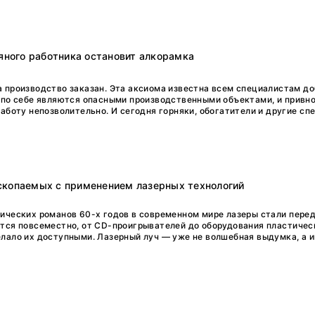
ьяного работника остановит алкорамка
а производство заказан. Эта аксиома известна всем специалистам 
 по себе являются опасными производственными объектами, и привн
аботу непозволительно. И сегодня горняки, обогатители и другие спе
скопаемых с применением лазерных технологий
ических романов 60-х годов в современном мире лазеры стали пере
тся повсеместно, от CD-проигрывателей до оборудования пластичес
лало их доступными. Лазерный луч — уже не волшебная выдумка, а 