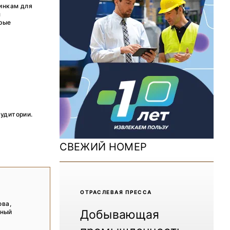
ДОМ 2026
инкам для
п
рые
MiningWorld Russia 2025
Уголь России и Майнинг 2025
Рудник 2024 | Обзор выставки
В помощь шахтёру 2024
Уголь России и Майнинг 2024
аудитории.
Mining World Russia 2024
СВЕЖИЙ НОМЕР
ВСЕ СПЕЦПРОЕКТЫ
Журнал «Нефтегазовая промышленность»
ОТРАCЛЕВАЯ ПРЕССА
ова,
Добывающая
нный