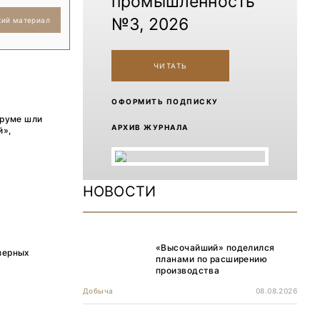
промышленность
№3, 2026
кий материал
ЧИТАТЬ
ОФОРМИТЬ ПОДПИСКУ
оруме шли
АРХИВ ЖУРНАЛА
й»,
НОВОСТИ
«Высочайший» поделился
зерных
планами по расширению
производства
Добыча
08.08.2026