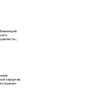
добывающей
осить
циалисты...
довой
кой хирургии,
инструмент