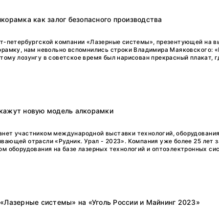
корамка как залог безопасного производства
кт-петербургской компании «Лазерные системы», презентующей на в
орамку, нам невольно вспомнились строки Владимира Маяковского: «
ому лозунгу в советское время был нарисован прекрасный плакат, гд
кажут новую модель алкорамки
анет участником международной выставки технологий, оборудования
вающей отрасли «Рудник. Урал - 2023». Компания уже более 25 лет 
ом оборудования на базе лазерных технологий и оптоэлектронных си
«Лазерные системы» на «Уголь России и Майнинг 2023»