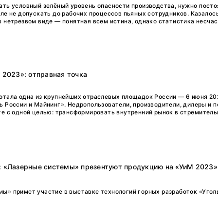
ать условный зелёный уровень опасности производства, нужно пост
ле не допускать до рабочих процессов пьяных сотрудников. Казалось
в нетрезвом виде — понятная всем истина, однако статистика несчас
г 2023»: отправная точка
отала одна из крупнейших отраслевых площадок России — 6 июня 20
ь России и Майнинг». Недропользователи, производители, дилеры и 
те с одной целью: трансформировать внутренний рынок в стремительн
е: «Лазерные системы» презентуют продукцию на «УиМ 2023»
ы» примет участие в выставке технологий горных разработок «Угол