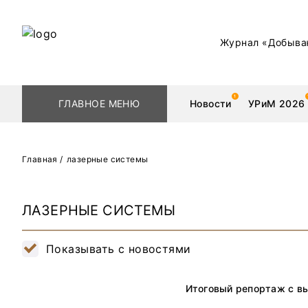
Журнал «Добыва
ГЛАВНОЕ МЕНЮ
Новости
УРиМ 2026
Главная
/
лазерные системы
Геологоразведка
Редкоземельные 
ЛАЗЕРНЫЕ СИСТЕМЫ
Обогащение
Золото
Показывать с новостями
Добыча
Уголь
Металлургия
Нефть
Итоговый репортаж с вы