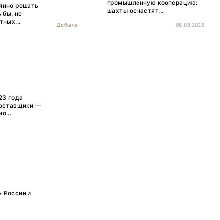
промышленную кооперацию:
оянно решать
шахты оснастят...
 бы, не
тных...
Добыча
06.08.2026
23 года
поставщики —
о...
ь России и