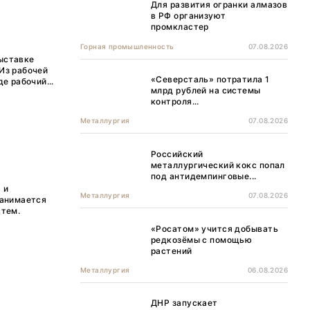
Для развития огранки алмазов
в РФ организуют
промкластер
Горная промышленность
07.08.2026
ыставке
Из рабочей
«Северсталь» потратила 1
е рабочий...
млрд рублей на системы
контроля...
Металлургия
07.08.2026
Российский
металлургический кокс попал
под антидемпинговые...
 и
Металлургия
07.08.2026
занимается
стем.
«Росатом» учится добывать
редкозёмы с помощью
растений
Металлургия
06.08.2026
ДНР запускает