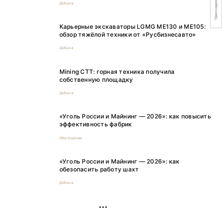
Присоединяйтесь
Добыча
Карьерные экскаваторы LGMG ME130 и ME105:
обзор тяжёлой техники от «Русбизнесавто»
Добыча
Mining CTT: горная техника получила
собственную площадку
Добыча
«Уголь России и Майнинг — 2026»: как повысить
эффективность фабрик
Обогащение
«Уголь России и Майнинг — 2026»: как
обезопасить работу шахт
Добыча
РЕКЛАМА