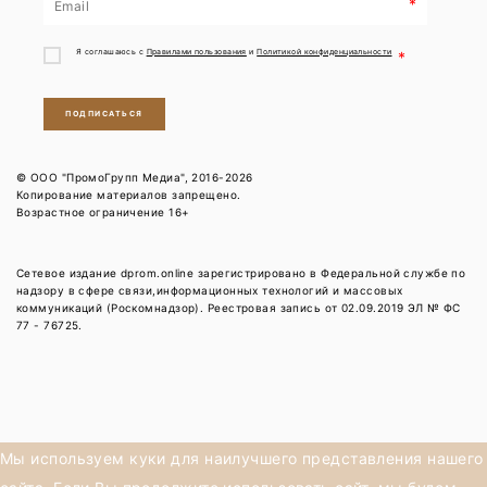
*
Я соглашаюсь с
Правилами пользования
и
Политикой конфиденциальности
*
ПОДПИСАТЬСЯ
© ООО "ПромоГрупп Медиа", 2016-2026
Копирование материалов запрещено.
Возрастное ограничение 16+
Сетевое издание dprom.online зарегистрировано в Федеральной службе по
надзору в сфере связи,информационных технологий и массовых
коммуникаций (Роскомнадзор). Реестровая запись от 02.09.2019 ЭЛ № ФС
77 - 76725.
Мы используем куки для наилучшего представления нашего