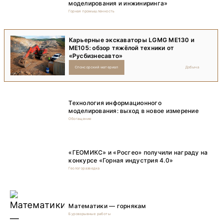
моделирования и инжиниринга»
Горная промышленность
Карьерные экскаваторы LGMG ME130 и
ME105: обзор тяжёлой техники от
«Русбизнесавто»
Спонсорский материал
Добыча
Технология информационного
моделирования: выход в новое измерение
Обогащение
«ГЕОМИКС» и «Росгео» получили награду на
конкурсе «Горная индустрия 4.0»
Геологоразведка
Математики — горнякам
Буровзрывные работы