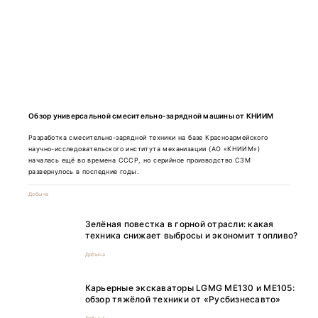
Обзор универсальной смесительно-зарядной машины от КНИИМ
Разработка смесительно-зарядной техники на базе Красноармейского
научно-исследовательского института механизации (АО «КНИИМ»)
началась ещё во времена СССР, но серийное производство СЗМ
развернулось в последние годы.
Добыча
Зелёная повестка в горной отрасли: какая
техника снижает выбросы и экономит топливо?
Добыча
Карьерные экскаваторы LGMG ME130 и ME105:
обзор тяжёлой техники от «Русбизнесавто»