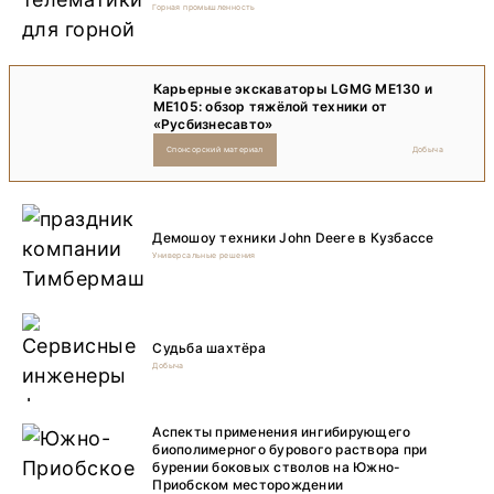
Горная промышленность
Карьерные экскаваторы LGMG ME130 и
ME105: обзор тяжёлой техники от
«Русбизнесавто»
Спонсорский материал
Добыча
Демошоу техники John Deere в Кузбассе
Универсальные решения
Судьба шахтёра
Добыча
Аспекты применения ингибирующего
биополимерного бурового раствора при
бурении боковых стволов на Южно-
Приобском месторождении