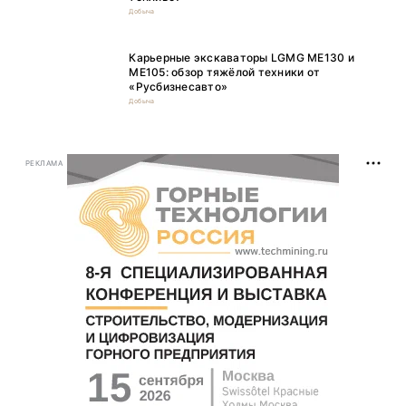
Добыча
Карьерные экскаваторы LGMG ME130 и
ME105: обзор тяжёлой техники от
«Русбизнесавто»
Добыча
РЕКЛАМА