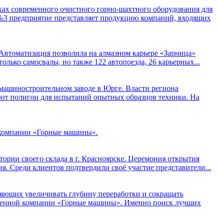
х современного очистного горно-шахтного оборудования для
 №3 предприятие представляет продукцию компаний, входящих
 Автоматизация позволила на алмазном карьере «Зарница»
олько самосвалы, но также 122 автопоезда, 26 карьерных...
 машиностроительном заводе в Юрге. Власти региона
оют полигон для испытаний опытных образцов техники. На
 компании «Горные машины».
ории своего склада в г. Красноярске. Церемония открытия
я. Среди клиентов подтвердили своё участие представители...
яющих увеличивать глубину переработки и сокращать
твенной компании «Горные машины». Именно поиск лучших