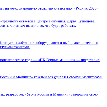
т на международную отраслевую выставку «Рудник-2025».
режнему остаётся в центре внимания. Дарья Кузнецова,
ить клиентам именно то, что будет работать.
бычи угля надёжность оборудования и выбор авторитетного
иями-заказчиками.
понентов этого года — «ПК Горные машины» — представил
 России и Майнинг» каждый раз удивляет своими масштабами
ых разработок «Уголь России и Майнинг» завершила свою