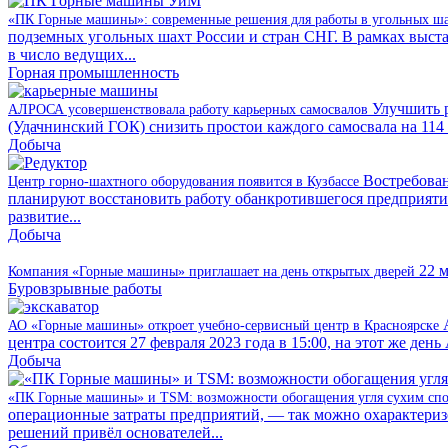
«ПК Горные машины»: современные решения для работы в угольных ш
подземных угольных шахт России и стран СНГ. В рамках выст
в число ведущих...
Горная промышленность
Улучшить р
АЛРОСА усовершенствовала работу карьерных самосвалов
(Удачнинский ГОК) снизить простои каждого самосвала на 114 м
Добыча
Востребован
Центр горно-шахтного оборудования появится в Кузбассе
планируют восстановить работу обанкротившегося предприяти
развитие...
Добыча
22 
Компания «Горные машины» приглашает на день открытых дверей
Буровзрывные работы
АО «Горные машины» откроет учебно-сервисный центр в Красноярске
центра состоится 27 февраля 2023 года в 15:00, на этот же де
Добыча
«ПК Горные машины» и TSM: возможности обогащения угля сухим сп
операционные затраты предприятий, — так можно охарактери
решений привёл основателей...