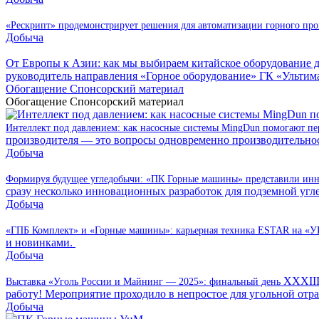
«Рескрипт» продемонстрирует решения для автоматизации горного пр
Добыча
От Европы к Азии: как мы выбираем китайское оборудование
руководитель направления «Горное оборудование» ГК «УльтимаТ
Обогащение
Спонсорский материал
Обогащение
Спонсорский материал
Интеллект под давлением: как насосные системы MingDun помогают пе
производителя — это вопросы одновременно производительнос
Добыча
Формируя будущее угледобычи: «ПК Горные машины» представили инн
сразу несколько инновационных разработок для подземной угл
Добыча
«ГПБ Комплект» и «Горные машины»: карьерная техника ESTAR на «
и новинками.
Добыча
XXXIII
Выставка «Уголь России и Майнинг — 2025»: финальный день
работу! Мероприятие проходило в непростое для угольной отра
Добыча