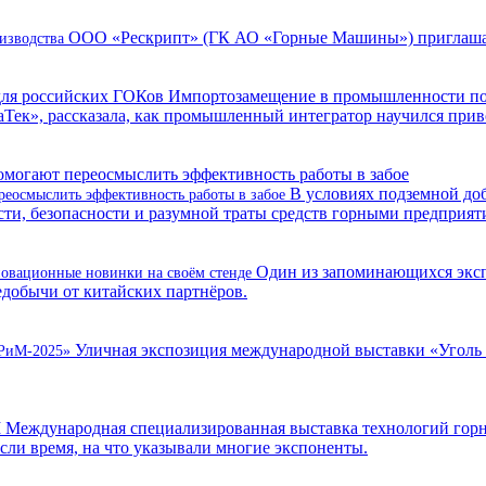
ООО «Рескрипт» (ГК АО «Горные Машины») приглашае
оизводства
 для российских ГОКов
Импортозамещение в промышленности по-п
ек», рассказала, как промышленный интегратор научился привоз
В условиях подземной до
реосмыслить эффективность работы в забое
ти, безопасности и разумной траты средств горными предприят
Один из запоминающихся экс
овационные новинки на своём стенде
едобычи от китайских партнёров.
Уличная экспозиция международной выставки «Уголь
УРиМ-2025»
 Международная специализированная выставка технологий горн
сли время, на что указывали многие экспоненты.