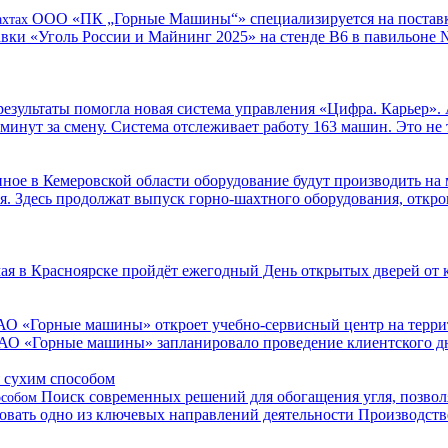
ООО «ПК „Горные Машины“» специализируется на поставка
ахтах
авки «Уголь России и Майнинг 2025» на стенде В6 в павильоне
езультаты помогла новая система управления «Цифра. Карьер».
инут за смену. Система отслеживает работу 163 машин. Это не т
ное в Кемеровской области оборудование будут производить на
я. Здесь продолжат выпуск горно-шахтного оборудования, откр
мая в Красноярске пройдёт ежегодный День открытых дверей от
АО «Горные машины» откроет учебно-сервисный центр на террит
нь АО «Горные машины» запланировало проведение клиентского дн
Поиск современных решений для обогащения угля, позвол
особом
зовать одно из ключевых направлений деятельности Производс