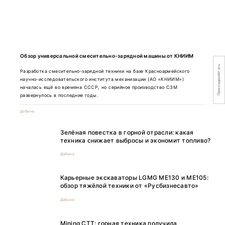
Обзор универсальной смесительно-зарядной машины от КНИИМ
Присоединяйтесь
Разработка смесительно-зарядной техники на базе Красноармейского
научно-исследовательского института механизации (АО «КНИИМ»)
началась ещё во времена СССР, но серийное производство СЗМ
развернулось в последние годы.
Добыча
Зелёная повестка в горной отрасли: какая
техника снижает выбросы и экономит топливо?
Добыча
Карьерные экскаваторы LGMG ME130 и ME105:
обзор тяжёлой техники от «Русбизнесавто»
Добыча
Mining CTT: горная техника получила