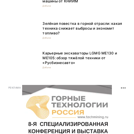
машины от КНИИМ
Добыча
Зелёная повестка в горной отрасли: какая
техника снижает выбросы и экономит
топливо?
Добыча
Карьерные экскаваторы LGMG ME130 и
ME105: обзор тяжёлой техники от
«Русбизнесавто»
Добыча
РЕКЛАМА