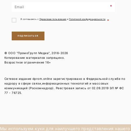
*
Я соглашаюсь с
Правилами пользования
и
Политикой конфиденциальности
*
ПОДПИСАТЬСЯ
© ООО "ПромоГрупп Медиа", 2016-2026
Копирование материалов запрещено.
Возрастное ограничение 16+
Сетевое издание dprom.online зарегистрировано в Федеральной службе по
надзору в сфере связи,информационных технологий и массовых
коммуникаций (Роскомнадзор). Реестровая запись от 02.09.2019 ЭЛ № ФС
77 - 76725.
Мы используем куки для наилучшего представления нашего