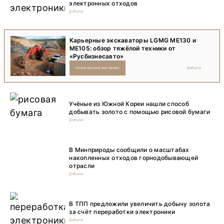
электронных отходов
Добыча
Карьерные экскаваторы LGMG ME130 и
ME105: обзор тяжёлой техники от
«Русбизнесавто»
Спонсорский материал
Добыча
Учёные из Южной Кореи нашли способ
добывать золото с помощью рисовой бумаги
Добыча
В Минприроды сообщили о масштабах
накопленных отходов горнодобывающей
отрасли
Добыча
В ТПП предложили увеличить добычу золота
за счёт переработки электроники
Добыча