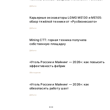
Добыча
Карьерные экскаваторы LGMG ME130 и ME105:
обзор тяжёлой техники от «Русбизнесавто»
Добыча
Mining CTT: горная техника получила
собственную площадку
Добыча
«Уголь России и Майнинг — 2026»: как повысить
эффективность фабрик
Обогащение
«Уголь России и Майнинг — 2026»: как
обезопасить работу шахт
Добыча
РЕКЛАМА