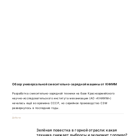
Обзор универсальной смесительно-зарядной машины от КНИИМ
Разработка смесительно-зарядной техники на базе Красноармейского
научно-исследовательского института механизации (АО «КНИИМ»)
началась ещё во времена СССР, но серийное производство СЗМ
развернулось в последние годы.
Добыча
Зелёная повестка в горной отрасли: какая
техника снижает выбросы и экономит топливо?