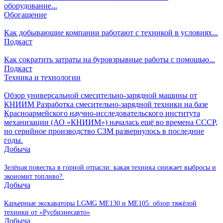
оборудование...
Обогащение
Как добывающие компании работают с техникой в условиях...
Подкаст
Как сократить затраты на буровзрывные работы с помощью...
Подкаст
Техника и технологии
Обзор универсальной смесительно-зарядной машины от
КНИИМ
Разработка смесительно-зарядной техники на базе
Красноармейского научно-исследовательского института
механизации (АО «КНИИМ») началась ещё во времена СССР,
но серийное производство СЗМ развернулось в последние
годы.
Добыча
Зелёная повестка в горной отрасли: какая техника снижает выбросы и
экономит топливо?
Добыча
Карьерные экскаваторы LGMG ME130 и ME105: обзор тяжёлой
техники от «Русбизнесавто»
Добыча